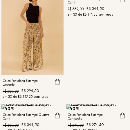
Canti
R$
344
,
50
R$
689
,
00
em
3
X de
R$
114
,
83
sem juros
Calça Pantalona Estampa
Leopardo
R$
294
,
50
R$
589
,
00
em
2
X de
R$
147
,
25
sem juros
50%
50%
Calça Pantalona Estampa Quattro
Calça Pantalona Estampa
Canti
Campeche
R$
344
,
50
R$
274
,
50
R$
689
,
00
R$
549
,
00