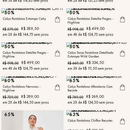
em
3
X de
R$
114
,
83
sem juros
em
2
X de
R$
137
,
25
sem juros
50%
50%
Calça Pantalona Estampa Cahy
Calça Pantalona Detalhe Pregas -
Highline
R$
289
,
50
R$
499
,
00
R$
579
,
00
R$
998
,
00
em
2
X de
R$
144
,
75
sem juros
em
4
X de
R$
124
,
75
sem juros
50%
50%
Calça Pantalona Detalhe Pregas -
Calça Sarja Pantalona Detalhada
Highline
Estampa Wild Garden
R$
499
,
00
R$
334
,
50
R$
998
,
00
R$
669
,
00
em
4
X de
R$
124
,
75
sem juros
em
3
X de
R$
111
,
50
sem juros
60%
65%
Calça Pantalona Nervuras -
Calça Pantalona Alfaiataria Com
Highline
Recorte
R$
289
,
00
R$
269
,
00
R$
729
,
00
R$
769
,
00
em
2
X de
R$
144
,
50
sem juros
em
2
X de
R$
134
,
50
sem juros
65%
63%
Calça Pantalona Chiffon Recortes