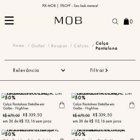
10% OFF na primeira compra | Cupom: BEMVINDO10*
PIX MOB | 5%OFF - Seu look merece!
0
Calça Pantalona
Calça
Outlet
Roupas
Calças
Pantalona
Relevância
Filtrar
50%
50%
Calça Pantalona Detalhe em
Calça Pantalona Detalhe em
Galão - Highline
Galão - Highline
R$
339
,
50
R$
339
,
50
R$
679
,
00
R$
679
,
00
em
3
X de
R$
113
,
16
sem juros
em
3
X de
R$
113
,
16
sem juros
50%
50%