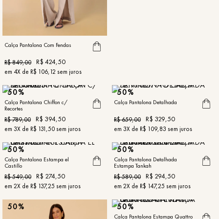
Calça Pantalona Com Fendas
R$
424
,
50
R$
849
,
00
em
4
X de
R$
106
,
12
sem juros
50%
50%
Calça Pantalona Chiffon c/
Calça Pantalona Detalhada
Recortes
R$
394
,
50
R$
329
,
50
R$
789
,
00
R$
659
,
00
em
3
X de
R$
131
,
50
sem juros
em
3
X de
R$
109
,
83
sem juros
50%
50%
Calça Pantalona Estampa el
Calça Pantalona Detalhada
Castillo
Estampa Tankah
R$
274
,
50
R$
294
,
50
R$
549
,
00
R$
589
,
00
em
2
X de
R$
137
,
25
sem juros
em
2
X de
R$
147
,
25
sem juros
50%
50%
Calça Pantalona Estampa Quattro