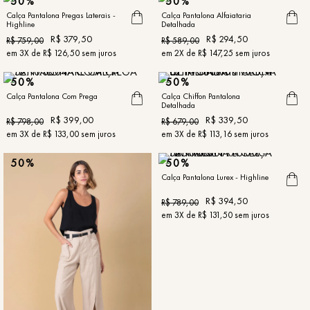
50%
50%
Calça Pantalona Pregas Laterais -
Calça Pantalona Alfaiataria
Highline
Detalhada
R$
379
,
50
R$
294
,
50
R$
759
,
00
R$
589
,
00
em
3
X de
R$
126
,
50
sem juros
em
2
X de
R$
147
,
25
sem juros
50%
50%
Calça Pantalona Com Prega
Calça Chiffon Pantalona
Detalhada
R$
399
,
00
R$
339
,
50
R$
798
,
00
R$
679
,
00
em
3
X de
R$
133
,
00
sem juros
em
3
X de
R$
113
,
16
sem juros
50%
50%
Calça Pantalona Lurex - Highline
R$
394
,
50
R$
789
,
00
em
3
X de
R$
131
,
50
sem juros