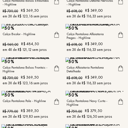
Calça Pantalona Bolsos Embutidos
Calça Pantalona Detalhe Nervuras
- Highline
- Highline
R$
369
,
50
R$
349
,
00
R$
739
,
00
R$
698
,
00
em
3
X de
R$
123
,
16
sem juros
em
3
X de
R$
116
,
33
sem juros
50%
50%
Calça Bicolor - Highline
Calça Pantalona Alfaiataria
Pregas - Highline
R$
484
,
50
R$
349
,
00
R$
969
,
00
R$
698
,
00
em
4
X de
R$
121
,
12
sem juros
em
3
X de
R$
116
,
33
sem juros
50%
50%
Calça Pantalona Bolsos Frontais -
Calça Alfaiataria Pantalona
Highline
Detalhada
R$
369
,
50
R$
349
,
00
R$
739
,
00
R$
698
,
00
em
3
X de
R$
123
,
16
sem juros
em
3
X de
R$
116
,
33
sem juros
50%
50%
Calça Pantalona Pala - Highline
Calça Pantalona Navy Curta -
Highline
R$
389
,
50
R$
379
,
50
R$
779
,
00
R$
759
,
00
em
3
X de
R$
129
,
83
sem juros
em
3
X de
R$
126
,
50
sem juros