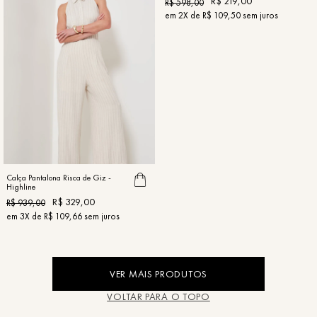
R$
219
,
00
R$
598
,
00
em
2
X de
R$
109
,
50
sem juros
Calça Pantalona Risca de Giz -
Highline
R$
329
,
00
R$
939
,
00
em
3
X de
R$
109
,
66
sem juros
VOLTAR PARA O TOPO