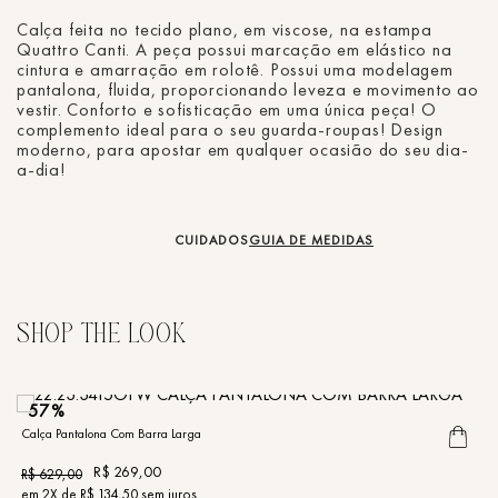
Calça feita no tecido plano, em viscose, na estampa
Quattro Canti. A peça possui marcação em elástico na
cintura e amarração em rolotê. Possui uma modelagem
pantalona, fluida, proporcionando leveza e movimento ao
vestir. Conforto e sofisticação em uma única peça! O
complemento ideal para o seu guarda-roupas! Design
moderno, para apostar em qualquer ocasião do seu dia-
a-dia!
CUIDADOS
GUIA DE MEDIDAS
57%
Calça Pantalona Com Barra Larga
Ca
R$
269
,
00
R$
629
,
00
R
em
2
X de
R$
134
,
50
sem juros
e