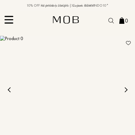
10% OFF na primeira compra | Cupom: BEMVINDO10*
PIX MOB | 5%OFF - Seu look merece!
0