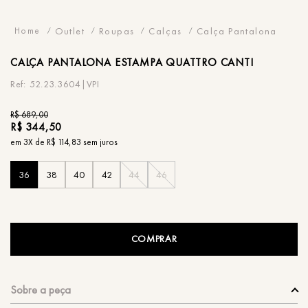
Outlet
Roupas
Calças
Calça Pantalona
CALÇA
PANTALONA ESTAMPA QUATTRO CANTI
52.23.3604|VPI
R$
689
,
00
R$
344
,
50
em
3
X de
R$
114
,
83
sem juros
36
38
40
42
44
46
COMPRAR