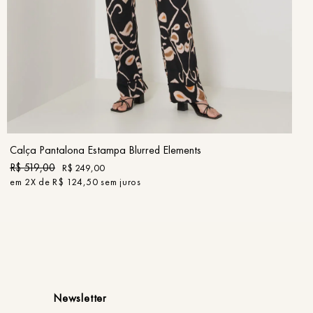
36
38
40
42
44
46
COMPRAR
Calça Pantalona Estampa Blurred Elements
R$
519
,
00
R$
249
,
00
em
2
X de
R$
124
,
50
sem juros
Newsletter