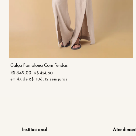
36
38
40
42
44
46
COMPRAR
Calça Pantalona Com Fendas
R$
849
,
00
R$
424
,
50
em
4
X de
R$
106
,
12
sem juros
Institucional
Atendimen