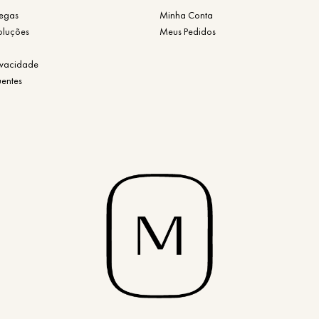
regas
Minha Conta
oluções
Meus Pedidos
rivacidade
uentes