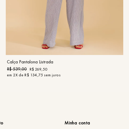
36
38
40
42
44
46
COMPRAR
Calça Pantalona Listrada
R$
539
,
00
R$
269
,
50
em
2
X de
R$
134
,
75
sem juros
to
Minha conta