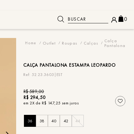
Buscar
0
 BUSCADOS
Calça
Outlet
Roupas
Calças
Pantalona
CALÇA
PANTALONA ESTAMPA LEOPARDO
52.23.3603|EST
R$
589
,
00
R$
294
,
50
em
2
X de
R$
147
,
25
sem juros
36
38
40
42
44
o