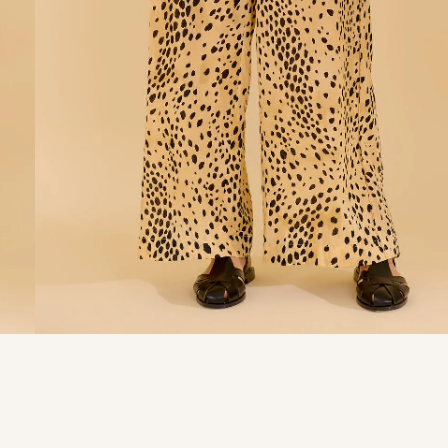
9
º
calça je
10
º
tule