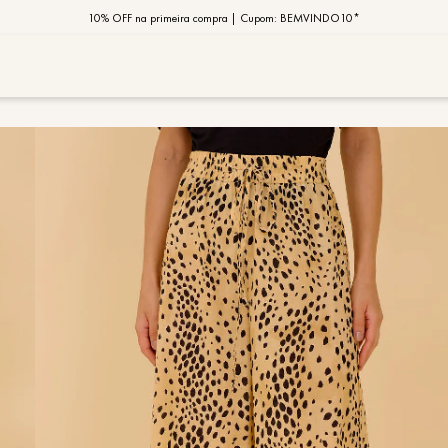
10% OFF na primeira compra | Cupom: BEMVINDO10*
PIX MOB | 5%OFF - Seu look merece!
MOB | Preview Índia
TERMOS MAIS
1
º
vestido
2
º
saia
3
º
calça
4
º
blusa
5
º
jaqueta
6
º
camisa
7
º
regata
8
º
macaca