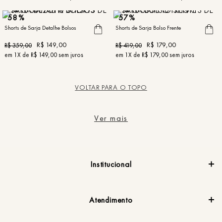
58%
57%
Shorts de Sarja Detalhe Bolsos
Shorts de Sarja Bolso Frente
R$
149
,
00
R$
179
,
00
R$
359
,
00
R$
419
,
00
em
1
X de
R$
149
,
00
sem juros
em
1
X de
R$
179
,
00
sem juros
VOLTAR PARA O TOPO
Ver mais
Institucional
Atendimento