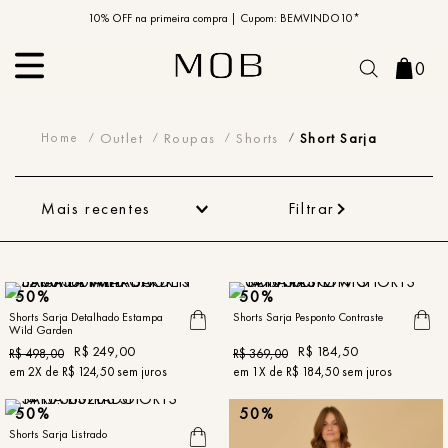
10% OFF na primeira compra | Cupom: BEMVINDO10*
PIX MOB | 5%OFF - Seu look merece!
0
Short Sarja
Outlet
Roupas
Shorts
Short Sarja
Mais recentes
Filtrar
50%
50%
Shorts Sarja Detalhado Estampa
Shorts Sarja Pesponto Contraste
Wild Garden
R$
249
,
00
R$
184
,
50
R$
498
,
00
R$
369
,
00
em
2
X de
R$
124
,
50
sem juros
em
1
X de
R$
184
,
50
sem juros
50%
50%
Shorts Sarja Listrado