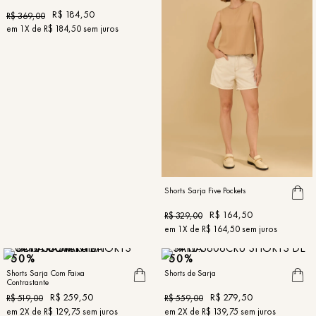
R$
184
,
50
R$
369
,
00
em
1
X de
R$
184
,
50
sem juros
Shorts Sarja Five Pockets
R$
164
,
50
R$
329
,
00
em
1
X de
R$
164
,
50
sem juros
50%
50%
Shorts Sarja Com Faixa
Shorts de Sarja
Contrastante
R$
259
,
50
R$
279
,
50
R$
519
,
00
R$
559
,
00
em
2
X de
R$
129
,
75
sem juros
em
2
X de
R$
139
,
75
sem juros