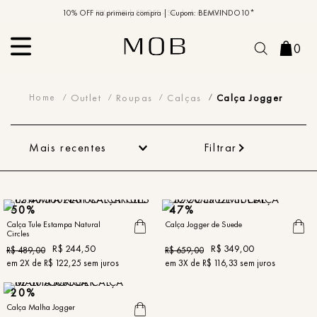
10% OFF na primeira compra | Cupom: BEMVINDO10*
PIX MOB | 5%OFF - Seu look merece!
0
Calça Jogger
Outlet
Roupas
Calças
Calça Jogger
Mais recentes
Filtrar
50%
47%
Calça Tule Estampa Natural
Calça Jogger de Suede
Circles
R$
244
,
50
R$
349
,
00
R$
489
,
00
R$
659
,
00
em
2
X de
R$
122
,
25
sem juros
em
3
X de
R$
116
,
33
sem juros
20%
Calça Malha Jogger