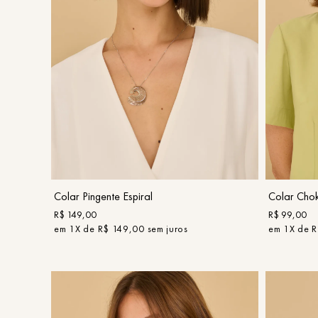
UN
COMPRAR
Colar Pingente Espiral
Colar Chok
R$
149
,
00
R$
99
,
00
em
1
X de
R$
149
,
00
sem juros
em
1
X de
R