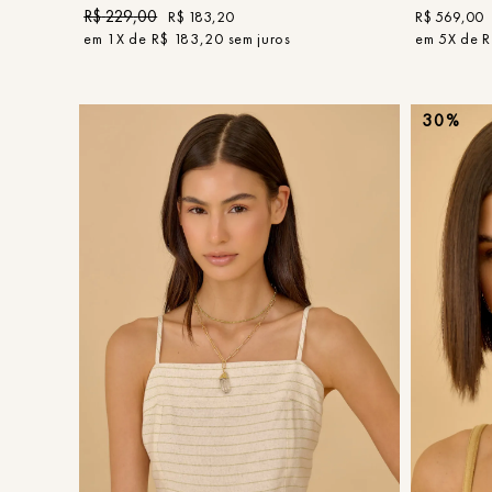
R$
229
,
00
R$
183
,
20
R$
569
,
00
em
1
X de
R$
183
,
20
sem juros
em
5
X de
R
30%
UN