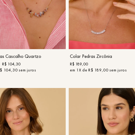
UN
UN
COMPRAR
COMPRAR
ras Cascalho Quartzo
Colar Pedras Zircônia
R$
104
,
30
R$
189
,
00
$
104
,
30
sem juros
em
1
X de
R$
189
,
00
sem juros