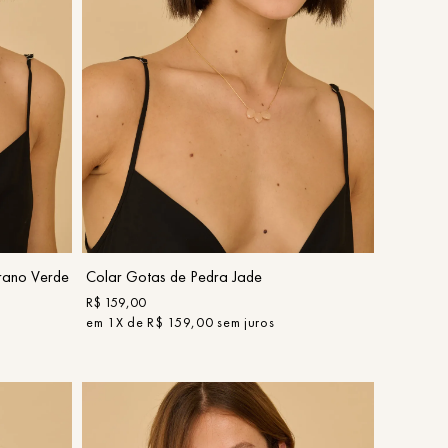
UN
COMPRAR
rano Verde
Colar Gotas de Pedra Jade
R$
159
,
00
em
1
X de
R$
159
,
00
sem juros