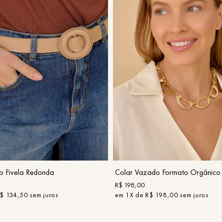
P
UN
COMPRAR
COMPRAR
o Fivela Redonda
Colar Vazado Formato Orgânico
R$
198
,
00
$
134
,
50
sem juros
em
1
X de
R$
198
,
00
sem juros