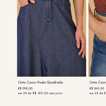
G
COMPRAR
Cinto Couro Fivela Quadrada
Cinto Cour
R$
298
,
00
R$
269
,
00
em
2
X de
R$
149
,
00
sem juros
em
2
X de
R