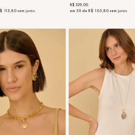
R$
529
,
00
$
113
,
80
sem juros
em
5
X de
R$
105
,
80
sem juros
UN
UN