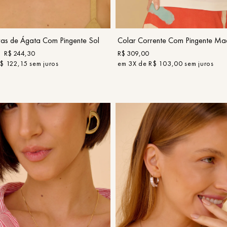
COMPRAR
COMPRAR
ras de Ágata Com Pingente Sol
Colar Corrente Com Pingente Ma
R$
244
,
30
R$
309
,
00
$
122
,
15
sem juros
em
3
X de
R$
103
,
00
sem juros