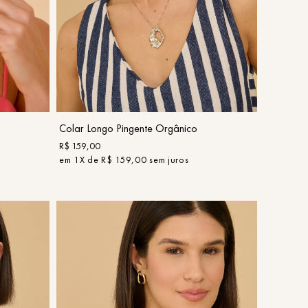
UN
COMPRAR
Colar Longo Pingente Orgânico
R$
159
,
00
em
1
X de
R$
159
,
00
sem juros