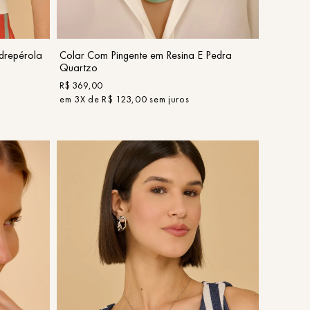
COMPRAR
drepérola
Colar Com Pingente em Resina E Pedra
Quartzo
R$
369
,
00
em
3
X de
R$
123
,
00
sem juros