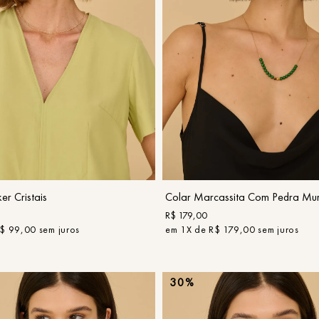
UN
UN
COMPRAR
COMPRAR
er Cristais
Colar Marcassita Com Pedra Mu
R$
179
,
00
$
99
,
00
sem juros
em
1
X de
R$
179
,
00
sem juros
30%