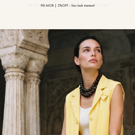
10% OFF na primeira compra | Cupom: BEMVINDO10*
PIX MOB | 5%OFF - Seu look merece!
MOB | Preview Índia
TERMOS MAIS
1
º
vestido
2
º
saia
3
º
calça
4
º
blusa
5
º
jaqueta
6
º
camisa
7
º
regata
8
º
macaca