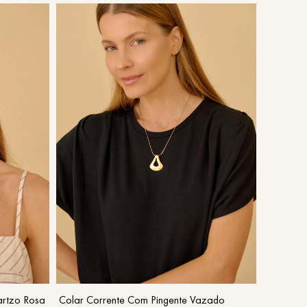
UN
COMPRAR
artzo Rosa
Colar Corrente Com Pingente Vazado