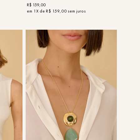
R$
159
,
00
em
1
X de
R$
159
,
00
sem juros
UN