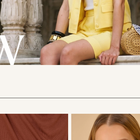
9
º
calça je
10
º
tule