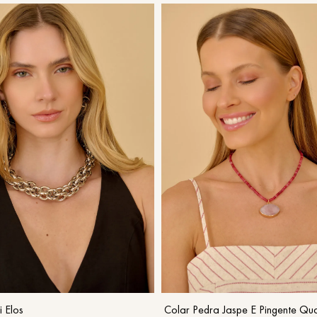
UN
UN
COMPRAR
COMPRAR
 Elos
Colar Pedra Jaspe E Pingente Qu