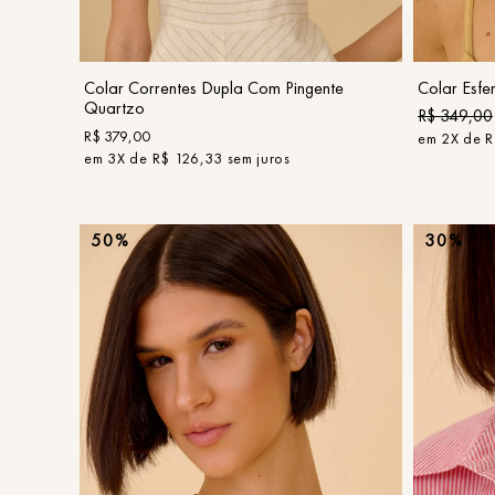
COMPRAR
Colar Correntes Dupla Com Pingente
Colar Esfe
Quartzo
R$
349
,
00
R$
379
,
00
em
2
X de
R
em
3
X de
R$
126
,
33
sem juros
50%
30%