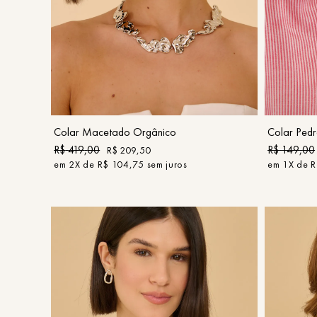
UN
COMPRAR
Colar Ped
Colar Macetado Orgânico
R$
149
,
00
R$
419
,
00
R$
209
,
50
em
1
X de
R
em
2
X de
R$
104
,
75
sem juros