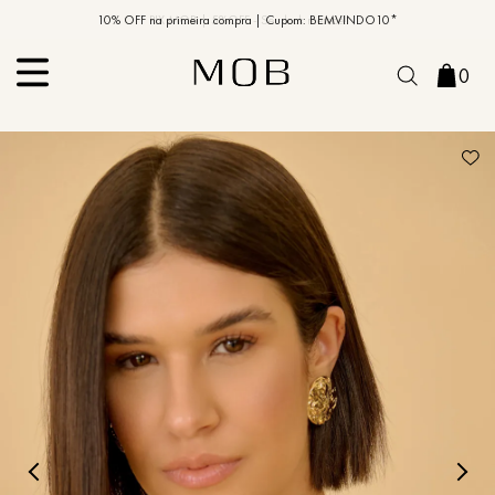
10% OFF na primeira compra | Cupom: BEMVINDO10*
PIX MOB | 5%OFF - Seu look merece!
0