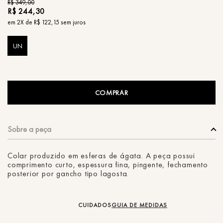
R$
349
,
00
R$
244
,
30
em
2
X de
R$
122
,
15
sem juros
UN
COMPRAR
Colar produzido em esferas de ágata. A peça possui
comprimento curto, espessura fina, pingente, fechamento
posterior por gancho tipo lagosta.
CUIDADOS
GUIA DE MEDIDAS