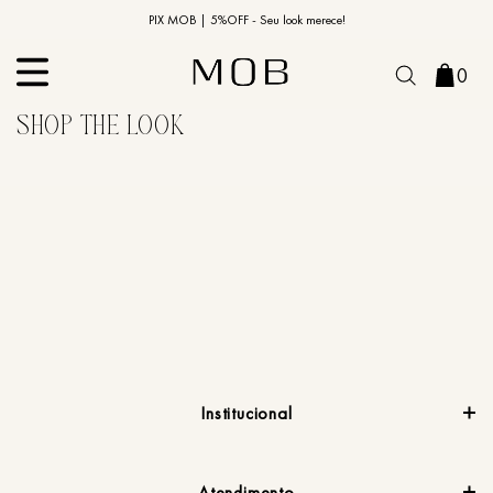
10% OFF na primeira compra | Cupom: BEMVINDO10*
PIX MOB | 5%OFF - Seu look merece!
0
Institucional
Atendimento