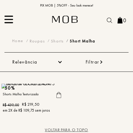
10% OFF na primeira compra | Cupom: BEMVINDO10*
PIX MOB | 5%OFF - Seu look merece!
0
Short Malha
Roupas
Shorts
Short Malha
Relevância
Filtrar
50%
Shorts Malha Texturizada
R$
219
,
50
R$
439
,
00
em
2
X de
R$
109
,
75
sem juros
VOLTAR PARA O TOPO