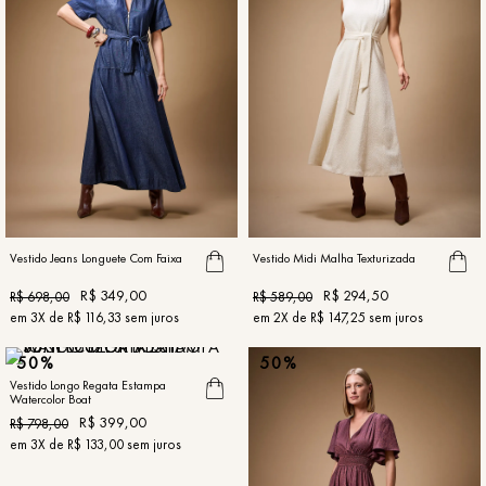
Vestido Jeans Longuete Com Faixa
Vestido Midi Malha Texturizada
R$
349
,
00
R$
294
,
50
R$
698
,
00
R$
589
,
00
em
3
X de
R$
116
,
33
sem juros
em
2
X de
R$
147
,
25
sem juros
50%
50%
Vestido Longo Regata Estampa
Watercolor Boat
R$
399
,
00
R$
798
,
00
em
3
X de
R$
133
,
00
sem juros