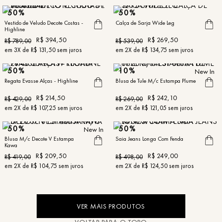
50%
50%
Vestido de Veludo Decote Costas -
Calça de Sarja Wide Leg
Highline
R$
394
,
50
R$
269
,
50
R$
789
,
00
R$
539
,
00
em
3
X de
R$
131
,
50
sem juros
em
2
X de
R$
134
,
75
sem juros
50%
10%
New In
Regata Evasse Alças - Highline
Blusa de Tule M/c Estampa Plume
R$
214
,
50
R$
242
,
10
R$
429
,
00
R$
269
,
00
em
2
X de
R$
107
,
25
sem juros
em
2
X de
R$
121
,
05
sem juros
50%
50%
New In
Blusa M/c Decote V Estampa
Saia Jeans Longa Com Fenda
Kawa
R$
209
,
50
R$
249
,
00
R$
419
,
00
R$
498
,
00
em
2
X de
R$
104
,
75
sem juros
em
2
X de
R$
124
,
50
sem juros