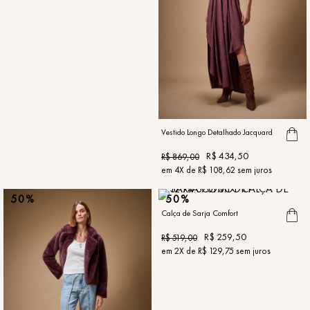
Vestido Longo Detalhado Jacquard
R$
434
,
50
R$
869
,
00
em
4
X de
R$
108
,
62
sem juros
50%
50%
Calça de Sarja Comfort
R$
259
,
50
R$
519
,
00
em
2
X de
R$
129
,
75
sem juros