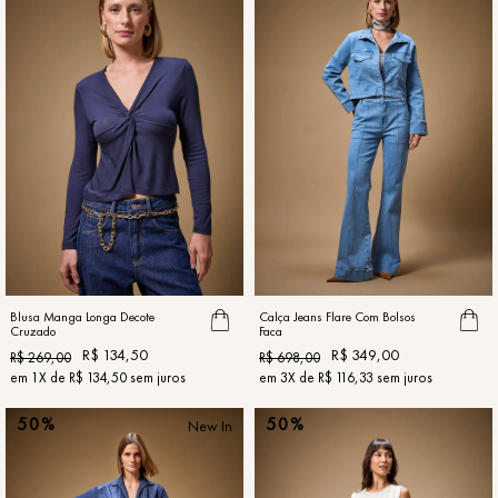
Blusa Manga Longa Decote
Calça Jeans Flare Com Bolsos
Cruzado
Faca
R$
134
,
50
R$
349
,
00
R$
269
,
00
R$
698
,
00
em
1
X de
R$
134
,
50
sem juros
em
3
X de
R$
116
,
33
sem juros
50%
50%
New In