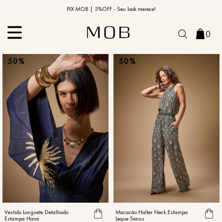
10% OFF na primeira compra | Cupom: BEMVINDO10*
PIX MOB | 5%OFF - Seu look merece!
0
50%
50%
Vestido Longuete Detalhado
Macacão Halter Neck Estampa
Estampa Hana
Leque Sensu