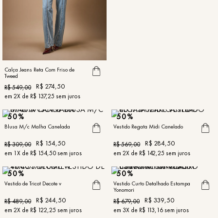
Calça Jeans Reta Com Friso de
Tweed
R$
274
,
50
R$
549
,
00
em
2
X de
R$
137
,
25
sem juros
50%
50%
Blusa M/c Malha Canelada
Vestido Regata Midi Canelado
R$
154
,
50
R$
284
,
50
R$
309
,
00
R$
569
,
00
em
1
X de
R$
154
,
50
sem juros
em
2
X de
R$
142
,
25
sem juros
50%
50%
Vestido de Tricot Decote v
Vestido Curto Detalhado Estampa
Yonomori
R$
244
,
50
R$
339
,
50
R$
489
,
00
R$
679
,
00
em
2
X de
R$
122
,
25
sem juros
em
3
X de
R$
113
,
16
sem juros