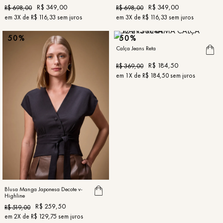
R$
349
,
00
R$
349
,
00
R$
698
,
00
R$
698
,
00
em
3
X de
R$
116
,
33
sem juros
em
3
X de
R$
116
,
33
sem juros
50%
50%
Calça Jeans Reta
R$
184
,
50
R$
369
,
00
em
1
X de
R$
184
,
50
sem juros
Blusa Manga Japonesa Decote v-
Highline
R$
259
,
50
R$
519
,
00
em
2
X de
R$
129
,
75
sem juros