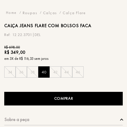
Roupas
Calças
Calça Flare
CALÇA
JEANS FLARE COM BOLSOS FACA
12.22.3701|DEL
R$
698
,
00
R$
349
,
00
em
3
X de
R$
116
,
33
sem juros
34
36
38
40
42
44
46
COMPRAR