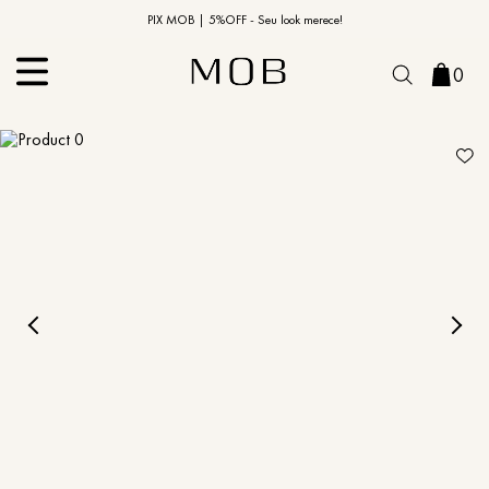
10% OFF na primeira compra | Cupom: BEMVINDO10*
PIX MOB | 5%OFF - Seu look merece!
0