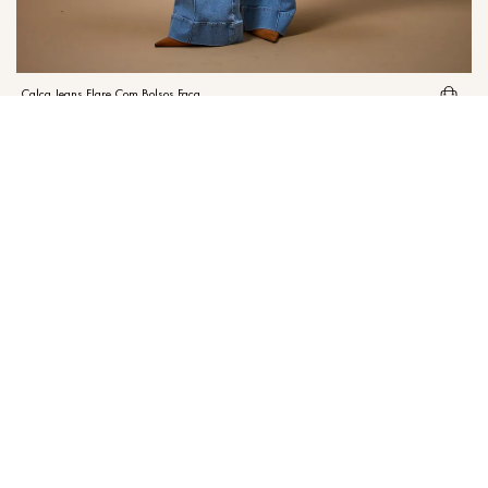
Calça Jeans Flare Com Bolsos Faca
R$
349
,
00
R$
698
,
00
em
3
X de
R$
116
,
33
sem juros
Institucional
Atendimento
Minha conta