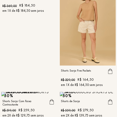
R$
184
,
50
R$
369
,
00
em
1
X de
R$
184
,
50
sem juros
Shorts Sarja Five Pockets
R$
164
,
50
R$
329
,
00
em
1
X de
R$
164
,
50
sem juros
50%
50%
Shorts Sarja Com Faixa
Shorts de Sarja
Contrastante
R$
259
,
50
R$
279
,
50
R$
519
,
00
R$
559
,
00
em
2
X de
R$
129
,
75
sem juros
em
2
X de
R$
139
,
75
sem juros