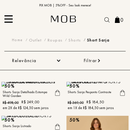
10% OFF na primeira compra | Cupom: BEMVINDO10*
PIX MOB | 5%OFF - Seu look merece!
0
Short Sarja
Outlet
Roupas
Shorts
Short Sarja
Relevância
Filtrar
50%
50%
Shorts Sarja Detalhado Estampa
Shorts Sarja Pesponto Contraste
Wild Garden
R$
249
,
00
R$
184
,
50
R$
498
,
00
R$
369
,
00
em
2
X de
R$
124
,
50
sem juros
em
1
X de
R$
184
,
50
sem juros
50%
50%
Shorts Sarja Listrado