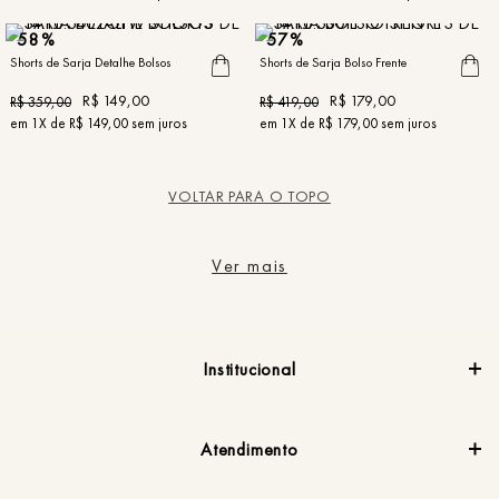
58%
57%
Shorts de Sarja Detalhe Bolsos
Shorts de Sarja Bolso Frente
R$
149
,
00
R$
179
,
00
R$
359
,
00
R$
419
,
00
em
1
X de
R$
149
,
00
sem juros
em
1
X de
R$
179
,
00
sem juros
VOLTAR PARA O TOPO
Ver mais
Institucional
Atendimento