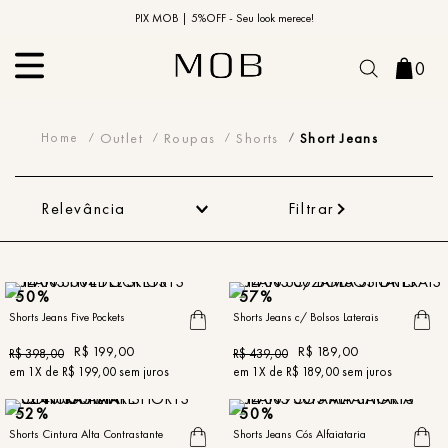
10% OFF na primeira compra | Cupom: BEMVINDO10*
PIX MOB | 5%OFF - Seu look merece!
0
Short Jeans
Outlet
Roupas
Shorts
Short Jeans
Relevância
Filtrar
50%
57%
Shorts Jeans Five Pockets
Shorts Jeans c/ Bolsos Laterais
R$
199
,
00
R$
189
,
00
R$
398
,
00
R$
439
,
00
em
1
X de
R$
199
,
00
sem juros
em
1
X de
R$
189
,
00
sem juros
52%
50%
Shorts Cintura Alta Contrastante
Shorts Jeans Cós Alfaiataria