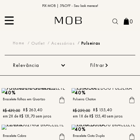
10% OFF na primeira compra | Cupom: BEMVINDO10*
PIX MOB | 5%OFF - Seu look merece!
0
Pulseiras
Outlet
Acessórios
Pulseiras
Relevância
Filtrar
40%
40%
Bracelete Folhas em Quartzo
Pulseira Chaton
R$
263
,
40
R$
155
,
40
R$
439
,
00
R$
259
,
00
em
2
X de
R$
131
,
70
sem juros
em
1
X de
R$
155
,
40
sem juros
40%
Bracelete Cobra
Bracelete Gota Dupla