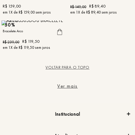
R$
159
,
00
R$
89
,
40
R$
149
,
00
em
1
X de
R$
159
,
00
sem juros
em
1
X de
R$
89
,
40
sem juros
50%
Bracelete Arco
R$
119
,
50
R$
239
,
00
em
1
X de
R$
119
,
50
sem juros
VOLTAR PARA O TOPO
Ver mais
Institucional