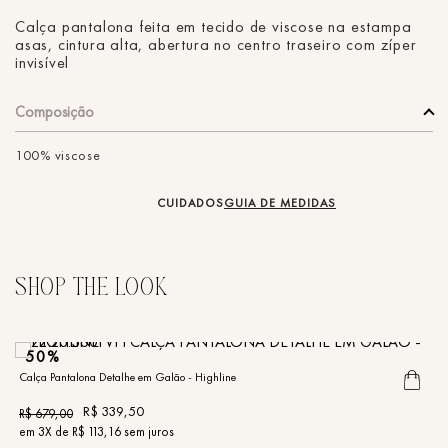
Calça pantalona feita em tecido de viscose na estampa
asas, cintura alta, abertura no centro traseiro com zíper
invisível
Composição
100% viscose
CUIDADOS
GUIA DE MEDIDAS
50%
Calça Pantalona Detalhe em Galão - Highline
Ca
R$
339
,
50
R$
679
,
00
R
em
3
X de
R$
113
,
16
sem juros
e