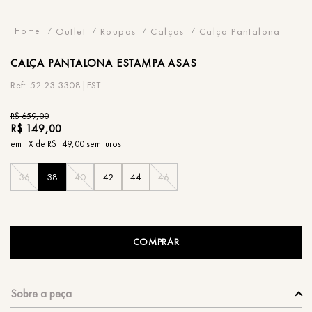
Outlet
Roupas
Calças
Calça Pantalona
CALÇA
PANTALONA ESTAMPA ASAS
52.23.3308|EST
R$
659
,
00
R$
149
,
00
em
1
X de
R$
149
,
00
sem juros
36
38
40
42
44
46
COMPRAR