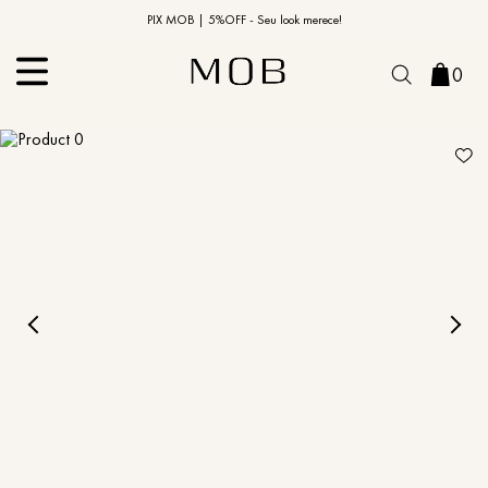
10% OFF na primeira compra | Cupom: BEMVINDO10*
PIX MOB | 5%OFF - Seu look merece!
0