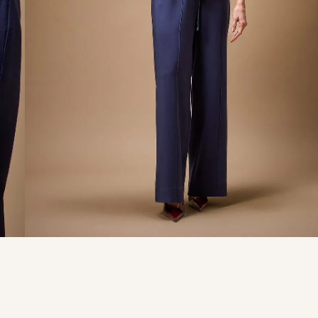
9
º
calça je
10
º
tule