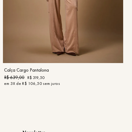
PP
P
M
G
GG
COMPRAR
Calça Cargo Pantalona
R$
639
,
00
R$
319
,
50
em
3
X de
R$
106
,
50
sem juros