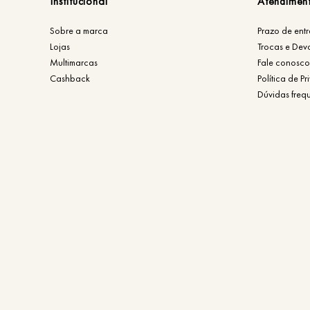
Institucional
Atendimen
Sobre a marca
Prazo de ent
Lojas
Trocas e Dev
Multimarcas
Fale conosco
Cashback
Política de P
Dúvidas freq