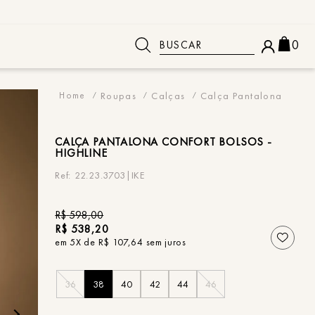
Buscar
0
 BUSCADOS
Roupas
Calças
Calça Pantalona
CALÇA
PANTALONA CONFORT BOLSOS -
HIGHLINE
22.23.3703|IKE
R$
598
,
00
R$
538
,
20
em
5
X de
R$
107
,
64
sem juros
36
38
40
42
44
46
o