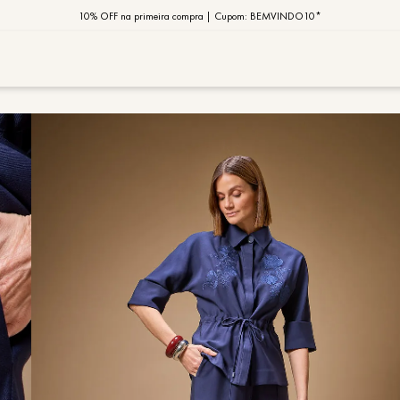
10% OFF na primeira compra | Cupom: BEMVINDO10*
PIX MOB | 5%OFF - Seu look merece!
MOB | Preview Índia
TERMOS MAIS
1
º
vestido
2
º
saia
3
º
calça
4
º
blusa
5
º
jaqueta
6
º
camisa
7
º
regata
8
º
macaca