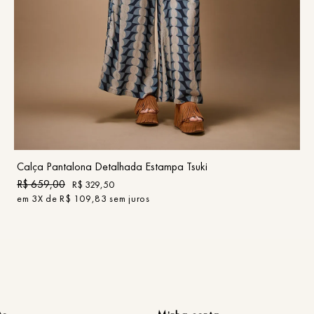
36
38
40
42
44
46
COMPRAR
Calça Pantalona Detalhada Estampa Tsuki
R$
659
,
00
R$
329
,
50
em
3
X de
R$
109
,
83
sem juros