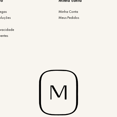
to
Minha conta
regas
Minha Conta
oluções
Meus Pedidos
rivacidade
uentes