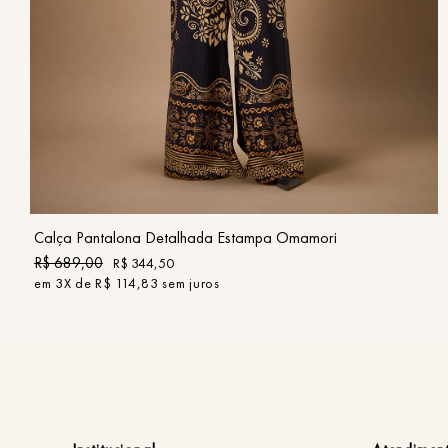
36
38
40
42
44
46
COMPRAR
Calça Pantalona Detalhada Estampa Omamori
R$
689
,
00
R$
344
,
50
em
3
X de
R$
114
,
83
sem juros