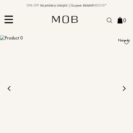
10% OFF na primeira compra | Cupom: BEMVINDO10*
PIX MOB | 5%OFF - Seu look merece!
0
New In