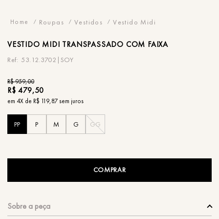
Roupas
Vestidos
Vestido Midi
VESTIDO
MIDI TRANSPASSADO COM FAIXA
53.12.3702|SOY
R$
959
,
00
R$
479
,
50
em
4
X de
R$
119
,
87
sem juros
PP
P
M
G
GG
COMPRAR