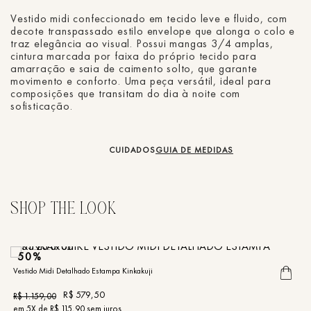
Vestido midi confeccionado em tecido leve e fluido, com
decote transpassado estilo envelope que alonga o colo e
traz elegância ao visual. Possui mangas 3/4 amplas,
cintura marcada por faixa do próprio tecido para
amarração e saia de caimento solto, que garante
movimento e conforto. Uma peça versátil, ideal para
composições que transitam do dia à noite com
sofisticação.
CUIDADOS
GUIA DE MEDIDAS
50%
Vestido Midi Detalhado Estampa Kinkakuji
R$
579
,
50
R$
1
.
159
,
00
em
5
X de
R$
115
,
90
sem juros