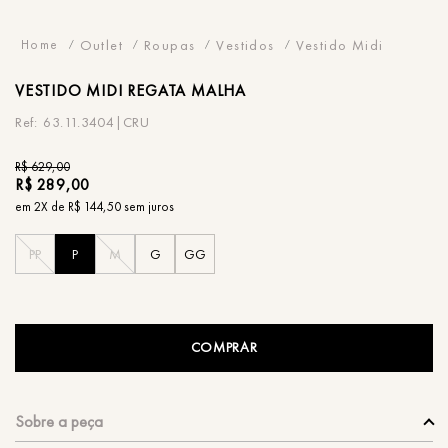
Outlet
Roupas
Vestidos
Vestido Midi
VESTIDO
MIDI REGATA MALHA
63.11.3404|CRU
R$
629
,
00
R$
289
,
00
em
2
X de
R$
144
,
50
sem juros
PP
P
M
G
GG
COMPRAR