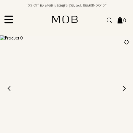
10% OFF na primeira compra | Cupom: BEMVINDO10*
PIX MOB | 5%OFF - Seu look merece!
0