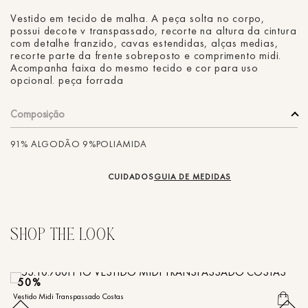
Vestido em tecido de malha. A peça solta no corpo,
possui decote v transpassado, recorte na altura da cintura
com detalhe franzido, cavas estendidas, alças medias,
recorte parte da frente sobreposto e comprimento midi.
Acompanha faixa do mesmo tecido e cor para uso
opcional. peça forrada
Composição
91% ALGODÃO 9%POLIAMIDA
CUIDADOS
GUIA DE MEDIDAS
50%
Vestido Midi Transpassado Costas
Ve