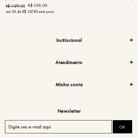
R$
539
,
00
R$
1
.
079
,
00
R
em
5
X de
R$
107
,
80
sem juros
e
Institucional
Atendimento
Minha conta
Newsletter
OK