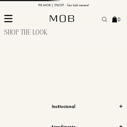
10% OFF na primeira compra | Cupom: BEMVINDO10*
PIX MOB | 5%OFF - Seu look merece!
0
Institucional
Atendimento