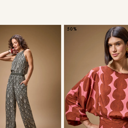
9
º
calça je
10
º
tule
50%