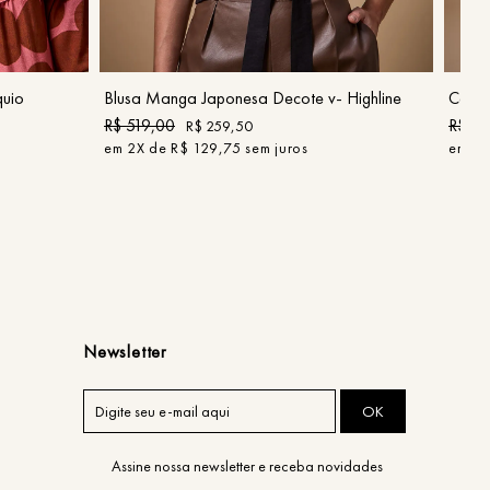
G
COMPRAR
quio
Blusa Manga Japonesa Decote v- Highline
Calça
R$
519
,
00
R$
42
R$
259
,
50
em
2
X de
R$
129
,
75
sem juros
em
2
X
Newsletter
OK
Assine nossa newsletter e receba novidades