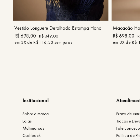
P
M
G
COMPRAR
Vestido Longuete Detalhado Estampa Hana
Macacão Hal
R$
698
,
00
R$
698
,
00
R$
349
,
00
R
em
3
X de
R$
116
,
33
sem juros
em
3
X de
R$
Institucional
Atendimen
Sobre a marca
Prazo de ent
Lojas
Trocas e Dev
Multimarcas
Fale conosco
Cashback
Política de P