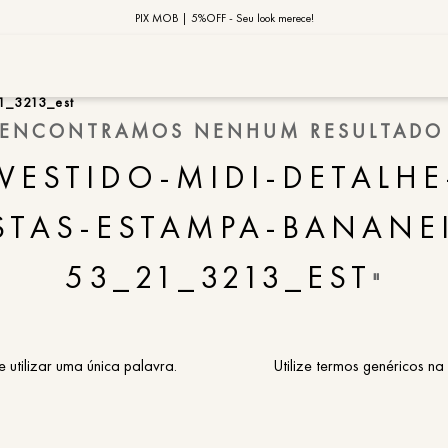
10% OFF na primeira compra | Cupom: BEMVINDO10*
PIX MOB | 5%OFF - Seu look merece!
MOB | Preview Índia
1_3213_est
ENCONTRAMOS NENHUM RESULTADO
TERMOS MAIS
VESTIDO-MIDI-DETALHE
1
º
vestido
2
º
saia
TAS-ESTAMPA-BANANE
3
º
calça
53_21_3213_EST
"
4
º
blusa
5
º
jaqueta
6
º
camisa
e utilizar uma única palavra.
Utilize termos genéricos na
7
º
regata
8
º
macaca