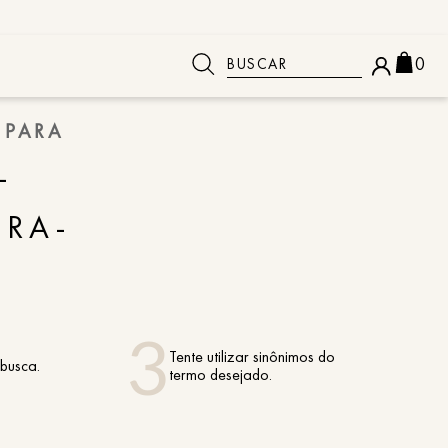
Buscar
0
 PARA
 BUSCADOS
-
IRA-
Tente utilizar sinônimos do
 busca.
termo desejado.
o