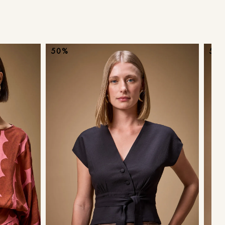
ans
50%
50