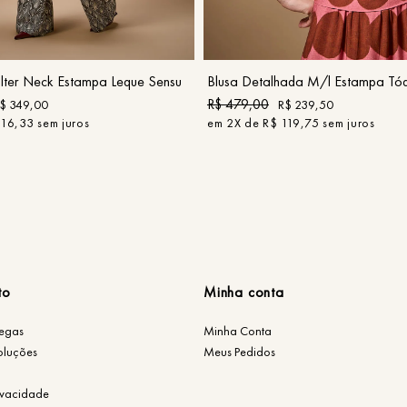
P
M
G
GG
P
G
GG
COMPRAR
COMPRAR
ter Neck Estampa Leque Sensu
Blusa Detalhada M/l Estampa Tó
R$
479
,
00
$
349
,
00
R$
239
,
50
116
,
33
sem juros
em
2
X de
R$
119
,
75
sem juros
to
Minha conta
regas
Minha Conta
oluções
Meus Pedidos
rivacidade