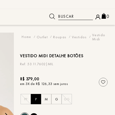
Buscar
0
 BUSCADOS
Vestido
Outlet
Roupas
Vestidos
Midi
VESTIDO
MIDI DETALHE BOTÕES
53.11.7602|MIL
R$
379
,
00
em
3
X de
R$
126
,
33
sem juros
PP
P
M
G
GG
o