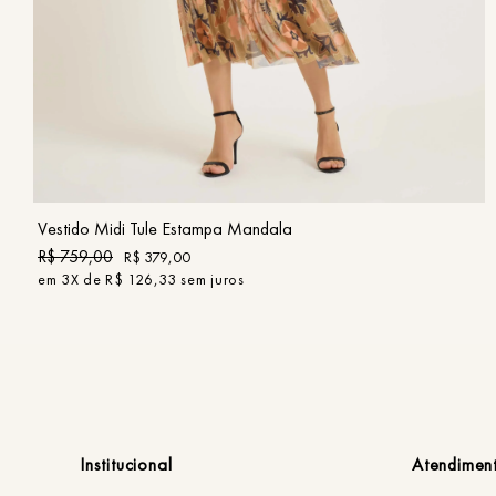
PP
P
M
G
GG
COMPRAR
Vestido Midi Tule Estampa Mandala
R$
759
,
00
R$
379
,
00
em
3
X de
R$
126
,
33
sem juros
Institucional
Atendimen