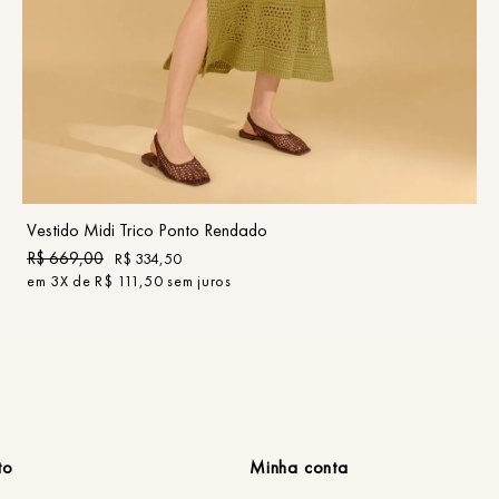
P
M
G
COMPRAR
Vestido Midi Trico Ponto Rendado
R$
669
,
00
R$
334
,
50
em
3
X de
R$
111
,
50
sem juros
to
Minha conta