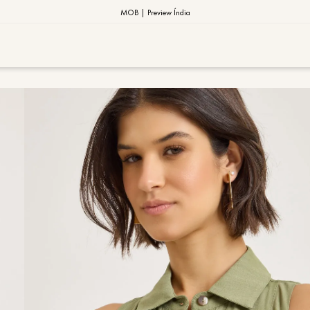
10% OFF na primeira compra | Cupom: BEMVINDO10*
PIX MOB | 5%OFF - Seu look merece!
MOB | Preview Índia
TERMOS MAIS
1
º
vestido
2
º
saia
3
º
calça
4
º
blusa
5
º
jaqueta
6
º
camisa
7
º
regata
8
º
macaca