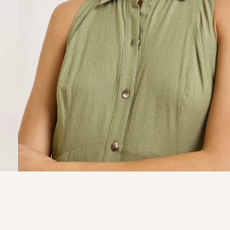
9
º
calça je
10
º
tule