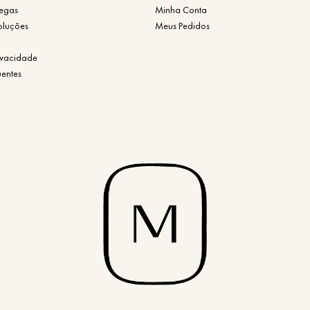
regas
Minha Conta
oluções
Meus Pedidos
rivacidade
uentes