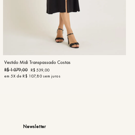
PP
P
M
G
GG
COMPRAR
Vestido Midi Transpassado Costas
R$
1
.
079
,
00
R$
539
,
00
em
5
X de
R$
107
,
80
sem juros
Newsletter