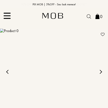
10% OFF na primeira compra | Cupom: BEMVINDO10*
PIX MOB | 5%OFF - Seu look merece!
0