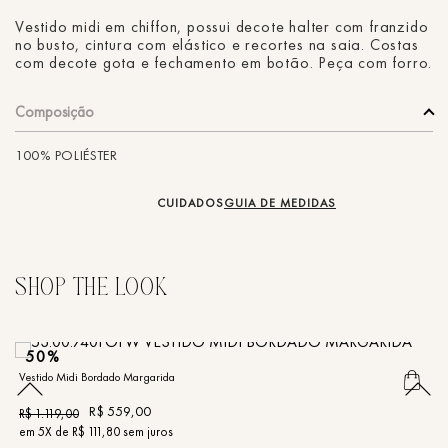
Vestido midi em chiffon, possui decote halter com franzido
no busto, cintura com elástico e recortes na saia. Costas
com decote gota e fechamento em botão. Peça com forro.
Composição
100% POLIÉSTER
CUIDADOS
GUIA DE MEDIDAS
50%
Vestido Midi Bordado Margarida
Ve
R$
559
,
00
R$
1
.
119
,
00
R
em
5
X de
R$
111
,
80
sem juros
e