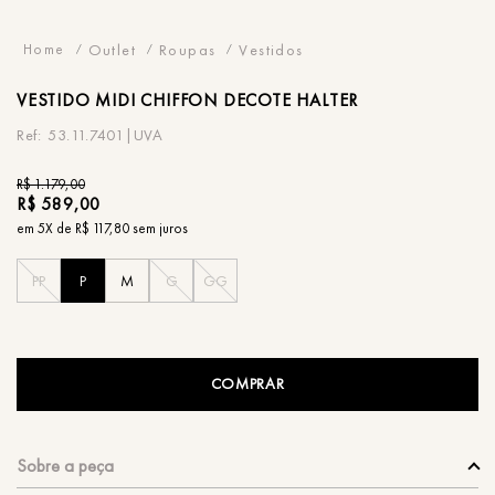
Outlet
Roupas
Vestidos
VESTIDO
MIDI CHIFFON DECOTE HALTER
53.11.7401|UVA
R$
1
.
179
,
00
R$
589
,
00
em
5
X de
R$
117
,
80
sem juros
PP
P
M
G
GG
COMPRAR