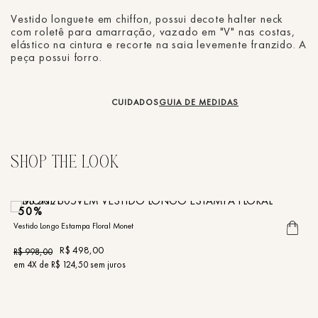
Vestido longuete em chiffon, possui decote halter neck
com roletê para amarração, vazado em "V" nas costas,
elástico na cintura e recorte na saia levemente franzido. A
peça possui forro.
CUIDADOS
GUIA DE MEDIDAS
50%
Vestido Longo Estampa Floral Monet
Ve
R$
498
,
00
R$
998
,
00
R
em
4
X de
R$
124
,
50
sem juros
e