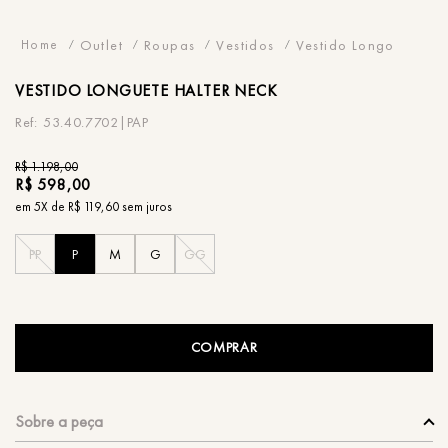
Outlet
Roupas
Vestidos
Vestido Longo
VESTIDO
LONGUETE HALTER NECK
53.40.7702|PAP
R$
1
.
198
,
00
R$
598
,
00
em
5
X de
R$
119
,
60
sem juros
PP
P
M
G
GG
COMPRAR