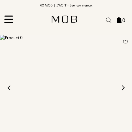
10% OFF na primeira compra | Cupom: BEMVINDO10*
PIX MOB | 5%OFF - Seu look merece!
0