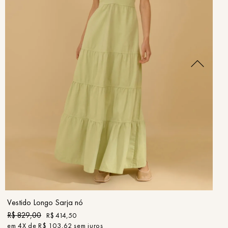
PP
P
M
G
GG
COMPRAR
Vestido Longo Sarja nó
R$
829
,
00
R$
414
,
50
em
4
X de
R$
103
,
62
sem juros