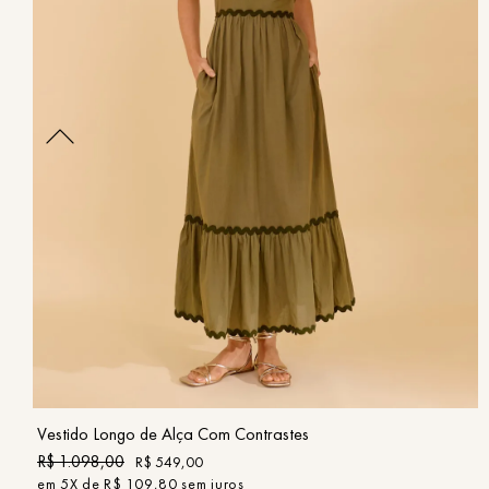
P
M
G
COMPRAR
Vestido Longo de Alça Com Contrastes
R$
1
.
098
,
00
R$
549
,
00
em
5
X de
R$
109
,
80
sem juros