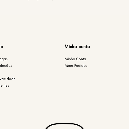
to
Minha conta
regas
Minha Conta
oluções
Meus Pedidos
rivacidade
uentes