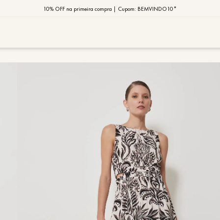
10% OFF na primeira compra | Cupom: BEMVINDO10*
PIX MOB | 5%OFF - Seu look merece!
MOB | Preview Índia
TERMOS MAIS
1
º
vestido
2
º
saia
3
º
calça
4
º
blusa
5
º
jaqueta
6
º
camisa
7
º
regata
8
º
macaca