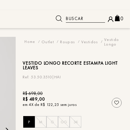
Buscar
0
 BUSCADOS
Vestido
Outlet
Roupas
Vestidos
Longo
VESTIDO
LONGO RECORTE ESTAMPA LIGHT
LEAVES
53.50.3510|HAI
R$
698
,
00
R$
489
,
00
em
4
X de
R$
122
,
25
sem juros
P
M
G
GG
34
o