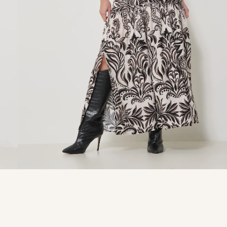
9
º
calça je
10
º
tule