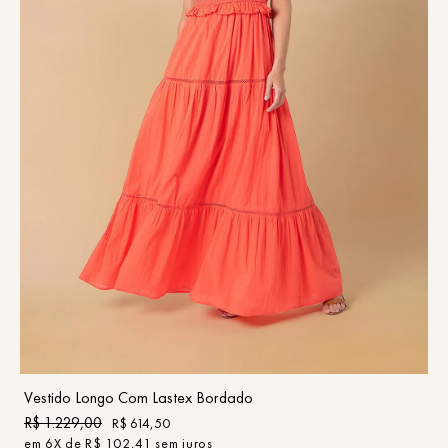
P
M
G
COMPRAR
Vestido Longo Com Lastex Bordado
R$
1
.
229
,
00
R$
614
,
50
em
6
X de
R$
102
,
41
sem juros