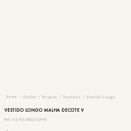
Outlet
Roupas
Vestidos
Vestido Longo
VESTIDO
LONGO MALHA DECOTE V
63.40.3402|OFW