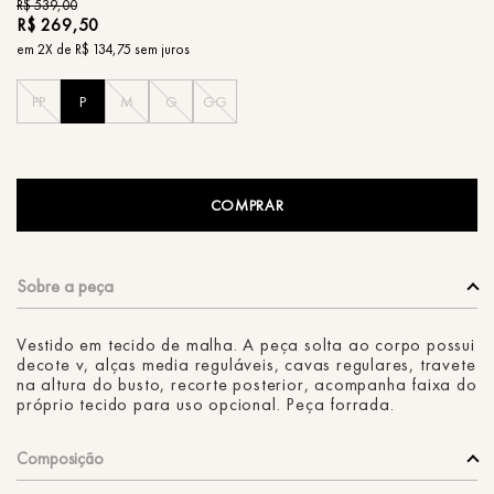
R$
539
,
00
R$
269
,
50
em
2
X de
R$
134
,
75
sem juros
PP
P
M
G
GG
COMPRAR
Vestido em tecido de malha. A peça solta ao corpo possui
decote v, alças media reguláveis, cavas regulares, travete
na altura do busto, recorte posterior, acompanha faixa do
próprio tecido para uso opcional. Peça forrada.
Composição