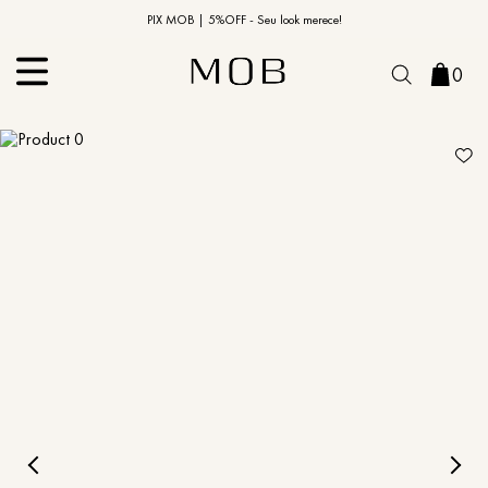
10% OFF na primeira compra | Cupom: BEMVINDO10*
PIX MOB | 5%OFF - Seu look merece!
0