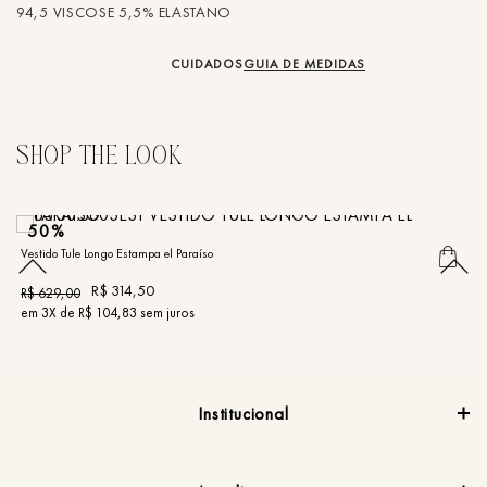
94,5 VISCOSE 5,5% ELASTANO
CUIDADOS
GUIA DE MEDIDAS
50%
Vestido Tule Longo Estampa el Paraíso
Ve
R$
314
,
50
R$
629
,
00
R
em
3
X de
R$
104
,
83
sem juros
e
Institucional