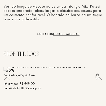
Vestido longo de viscose na estampa Triangle Mix. Possui
decote quadrado, alças largas e elástico nas costas para
um caimento confortável. O babado na barra dá um toque
leve e cheio de estilo.
CUIDADOS
GUIA DE MEDIDAS
50%
Vestido Longo Regata Paetê
Ve
R$
449
,
00
R$
898
,
00
R
em
4
X de
R$
112
,
25
sem juros
e