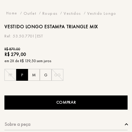
Outlet
Roupas
Vestidos
Vestido Longo
VESTIDO
LONGO ESTAMPA TRIANGLE MIX
53.50.7701|EST
R$
879
,
00
R$
279
,
00
em
2
X de
R$
139
,
50
sem juros
PP
P
M
G
GG
COMPRAR