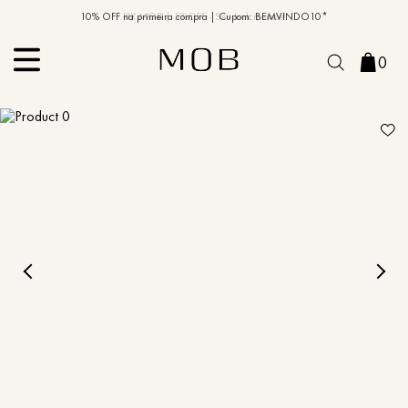
10% OFF na primeira compra | Cupom: BEMVINDO10*
PIX MOB | 5%OFF - Seu look merece!
0