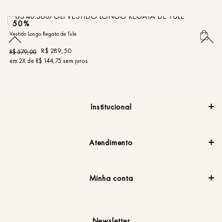
50%
Vestido Longo Regata de Tule
Ve
R$
289
,
50
R$
579
,
00
R
em
2
X de
R$
144
,
75
sem juros
e
Institucional
Atendimento
Minha conta
Newsletter