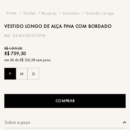
Outlet
Roupas
Vestidos
Vestido Longo
VESTIDO
LONGO DE ALÇA FINA COM BORDADO
53.40.3615|OFW
R$
1
.
519
,
00
R$
759
,
50
em
6
X de
R$
126
,
58
sem juros
P
M
G
COMPRAR