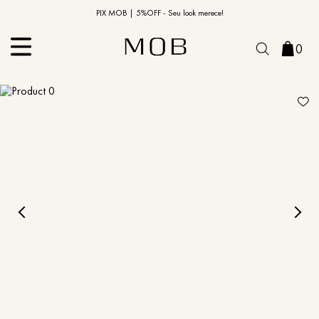
10% OFF na primeira compra | Cupom: BEMVINDO10*
PIX MOB | 5%OFF - Seu look merece!
0