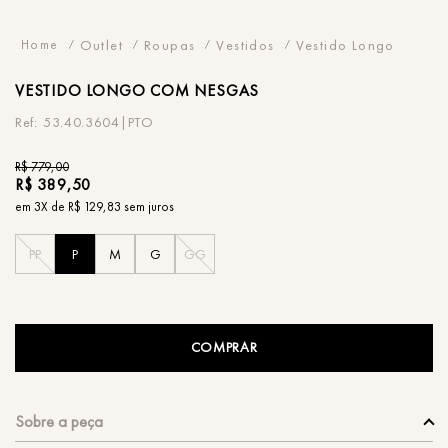
Outlet
Roupas
Vestidos
Vestido Longo
VESTIDO
LONGO COM NESGAS
53.40.3604|PTO
R$
779
,
00
R$
389
,
50
em
3
X de
R$
129
,
83
sem juros
PP
P
M
G
GG
COMPRAR