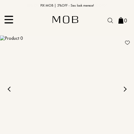
10% OFF na primeira compra | Cupom: BEMVINDO10*
PIX MOB | 5%OFF - Seu look merece!
0