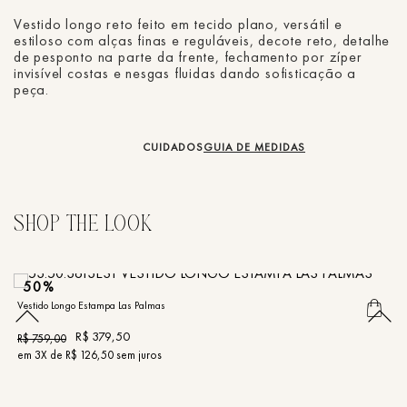
Vestido longo reto feito em tecido plano, versátil e
estiloso com alças finas e reguláveis, decote reto, detalhe
de pesponto na parte da frente, fechamento por zíper
invisível costas e nesgas fluidas dando sofisticação a
peça.
CUIDADOS
GUIA DE MEDIDAS
50%
Vestido Longo Estampa Las Palmas
Ve
R$
379
,
50
R$
759
,
00
R
em
3
X de
R$
126
,
50
sem juros
e