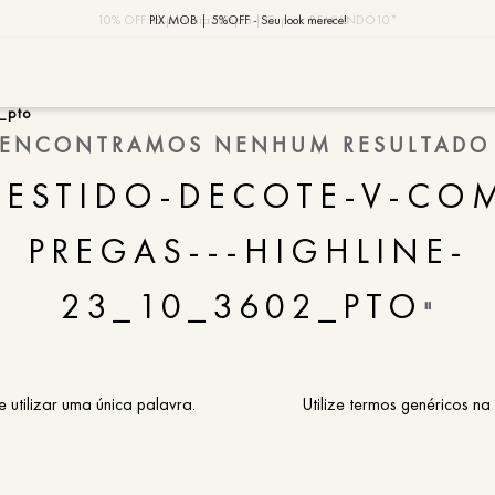
10% OFF na primeira compra | Cupom: BEMVINDO10*
PIX MOB | 5%OFF - Seu look merece!
MOB | Preview Índia
_pto
ENCONTRAMOS NENHUM RESULTADO
TERMOS MAIS
VESTIDO-DECOTE-V-CO
1
º
vestido
2
º
saia
PREGAS---HIGHLINE-
3
º
calça
23_10_3602_PTO
"
4
º
blusa
5
º
jaqueta
6
º
camisa
e utilizar uma única palavra.
Utilize termos genéricos na
7
º
regata
8
º
macaca