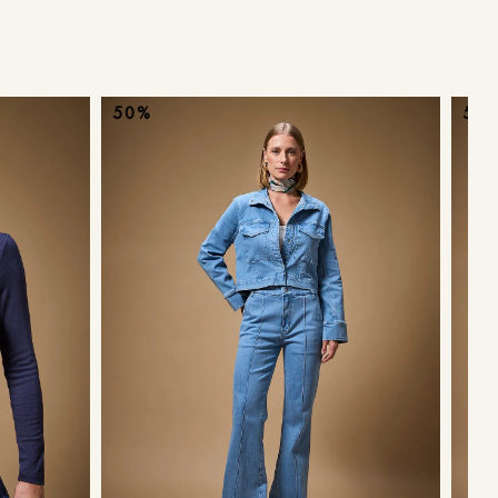
ans
50%
50