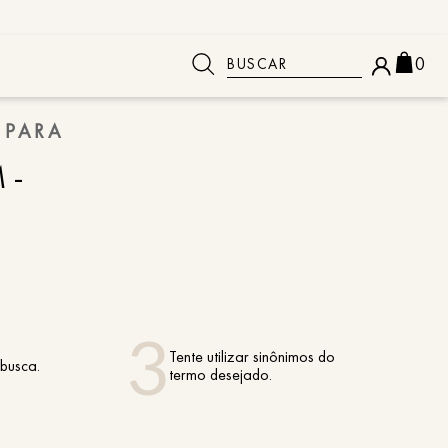
Buscar
0
 PARA
 BUSCADOS
M-
Tente utilizar sinônimos do
 busca.
termo desejado.
o