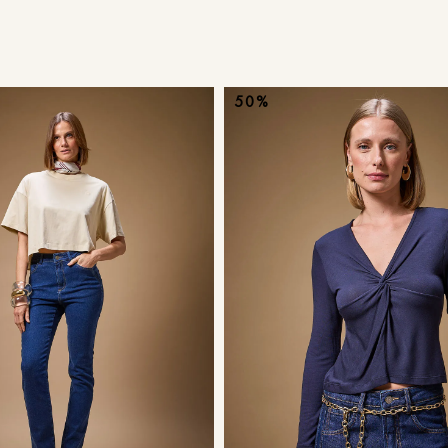
9
º
calça je
10
º
tule
50%