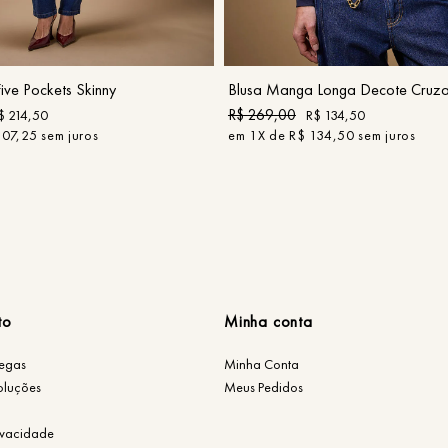
42
44
P
M
G
COMPRAR
COMPRAR
ive Pockets Skinny
Blusa Manga Longa Decote Cruz
R$
269
,
00
$
214
,
50
R$
134
,
50
107
,
25
sem juros
em
1
X de
R$
134
,
50
sem juros
to
Minha conta
regas
Minha Conta
oluções
Meus Pedidos
rivacidade