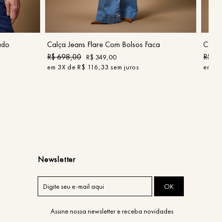
40
COMPRAR
ado
Calça Jeans Flare Com Bolsos Faca
Calça
R$
698
,
00
R$
4
R$
349
,
00
em
3
X de
R$
116
,
33
sem juros
em
2
X
Newsletter
OK
Assine nossa newsletter e receba novidades