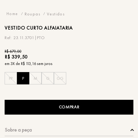
Roupas
Vestidos
VESTIDO
CURTO ALFAIATARIA
23.11.3701|PTO
R$
679
,
00
R$
339
,
50
em
3
X de
R$
113
,
16
sem juros
PP
P
M
G
GG
COMPRAR