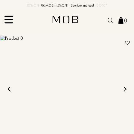
10% OFF na primeira compra | Cupom: BEMVINDO10*
PIX MOB | 5%OFF - Seu look merece!
0