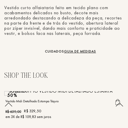
Vestido curto alfaiataria feito em tecido plano com
acabamentos delicados no busto, decote mais
arredondado destacando a delicadeza da peça, recortes
na parte da frente e de trás do vestido, abertura lateral
por zíper invisível, dando mais conforto e praticidade ao
vestir, e bolsos faca nas laterais, peça forrada.
CUIDADOS
GUIA DE MEDIDAS
50%
Vestido Midi Detalhado Estampa Tóquio
Ve
R$
329
,
50
R$
659
,
00
R
em
3
X de
R$
109
,
83
sem juros
e