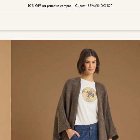
10% OFF na primeira compra | Cupom: BEMVINDO10*
PIX MOB | 5%OFF - Seu look merece!
MOB | Preview Índia
TERMOS MAIS
1
º
vestido
2
º
saia
3
º
calça
4
º
blusa
5
º
jaqueta
6
º
camisa
7
º
regata
8
º
macaca