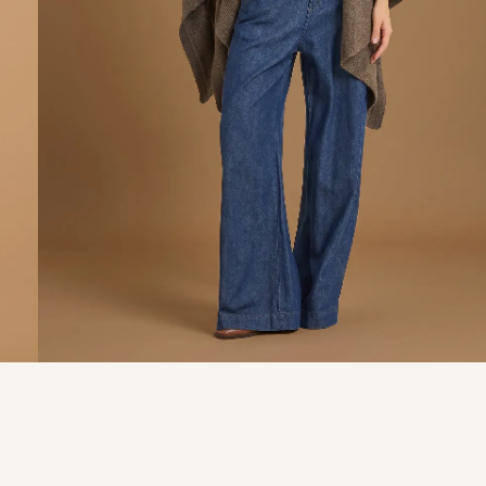
9
º
calça je
10
º
tule