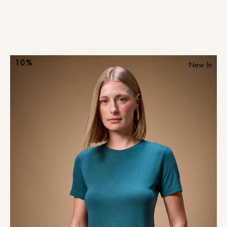
10%
New In