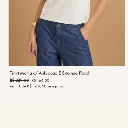
PP
P
M
G
GG
COMPRAR
Tshirt Malha c/ Aplicação E Estampa Floral
R$
329
,
00
R$
164
,
50
em
1
X de
R$
164
,
50
sem juros