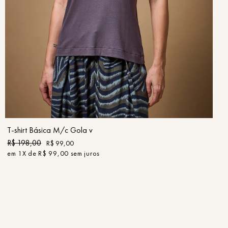
PP
P
M
G
GG
COMPRAR
T-shirt Básica M/c Gola v
R$
198
,
00
R$
99
,
00
em
1
X de
R$
99
,
00
sem juros