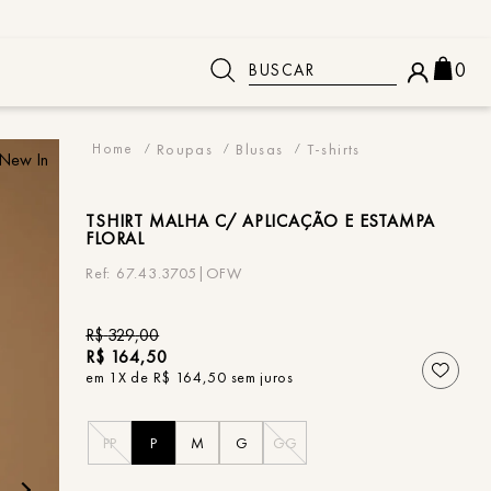
Buscar
0
 BUSCADOS
Roupas
Blusas
T-shirts
New In
TSHIRT
MALHA C/ APLICAÇÃO E ESTAMPA
FLORAL
67.43.3705|OFW
R$
329
,
00
R$
164
,
50
em
1
X de
R$
164
,
50
sem juros
PP
P
M
G
GG
o