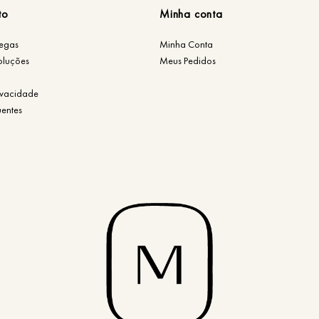
to
Minha conta
regas
Minha Conta
oluções
Meus Pedidos
rivacidade
uentes