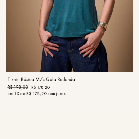
PP
P
M
G
GG
COMPRAR
T-shirt Básica M/c Gola Redonda
R$
198
,
00
R$
178
,
20
em
1
X de
R$
178
,
20
sem juros