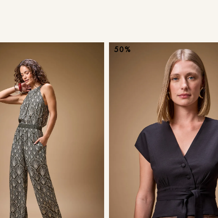
9
º
calça je
10
º
tule
50%