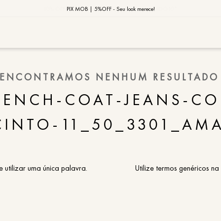
10% OFF na primeira compra | Cupom: BEMVINDO10*
PIX MOB | 5%OFF - Seu look merece!
MOB | Preview Índia
TERMOS MAIS
ENCONTRAMOS NENHUM RESULTADO
1
º
vestido
RENCH-COAT-JEANS-CO
2
º
saia
CINTO-11_50_3301_AM
3
º
calça
4
º
blusa
5
º
jaqueta
e utilizar uma única palavra.
Utilize termos genéricos na
6
º
camisa
7
º
regata
8
º
macaca