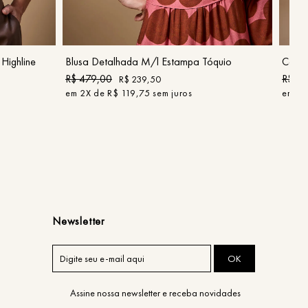
P
G
GG
COMPRAR
Highline
Blusa Detalhada M/l Estampa Tóquio
Calça
R$
479
,
00
R$
42
R$
239
,
50
em
2
X de
R$
119
,
75
sem juros
em
2
X
Newsletter
OK
Assine nossa newsletter e receba novidades