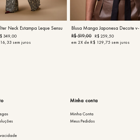
P
M
G
GG
G
COMPRAR
COMPRAR
ter Neck Estampa Leque Sensu
Blusa Manga Japonesa Decote v- 
R$
519
,
00
$
349
,
00
R$
259
,
50
116
,
33
sem juros
em
2
X de
R$
129
,
75
sem juros
to
Minha conta
regas
Minha Conta
oluções
Meus Pedidos
rivacidade