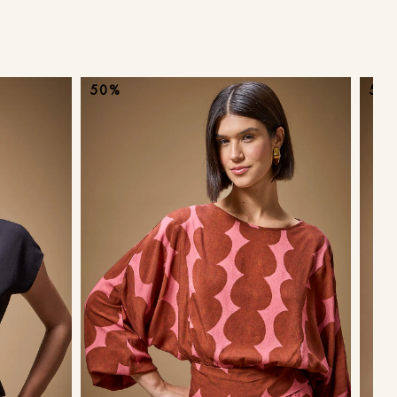
ans
50%
50