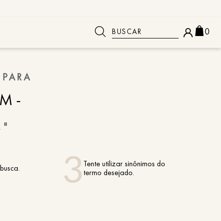
Buscar
0
 BUSCADOS
 PARA
M-
A
"
Tente utilizar sinônimos do
 busca.
termo desejado.
o