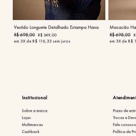
P
M
G
COMPRAR
Vestido Longuete Detalhado Estampa Hana
Macacão Hal
R$
698
,
00
R$
698
,
00
R$
349
,
00
R
em
3
X de
R$
116
,
33
sem juros
em
3
X de
R$
Institucional
Atendimen
Sobre a marca
Prazo de ent
Lojas
Trocas e Dev
Multimarcas
Fale conosco
Cashback
Política de P