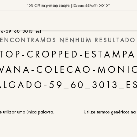
10% OFF na primeira compra | Cupom: BEMVINDO10*
PIX MOB | 5%OFF - Seu look merece!
MOB | Preview Índia
do-59_60_3013_est
ENCONTRAMOS NENHUM RESULTADO
TERMOS MAIS
TOP-CROPPED-ESTAMPA
1
º
vestido
2
º
saia
VANA-COLECAO-MONI
3
º
calça
ALGADO-59_60_3013_E
4
º
blusa
5
º
jaqueta
6
º
camisa
e utilizar uma única palavra.
Utilize termos genéricos na
7
º
regata
8
º
macaca