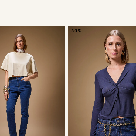
9
º
calça je
10
º
tule
50%