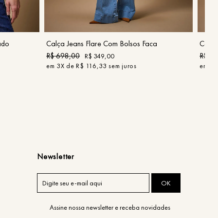
40
COMPRAR
ado
Calça Jeans Flare Com Bolsos Faca
Calça
R$
698
,
00
R$
4
R$
349
,
00
em
3
X de
R$
116
,
33
sem juros
em
2
X
Newsletter
OK
Assine nossa newsletter e receba novidades