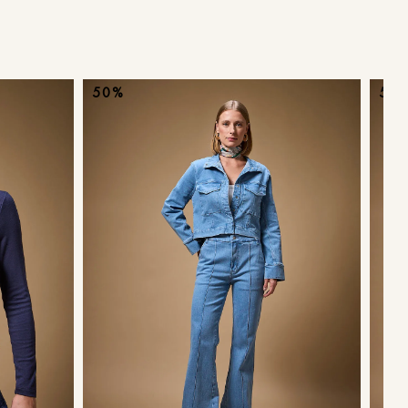
ans
50%
50