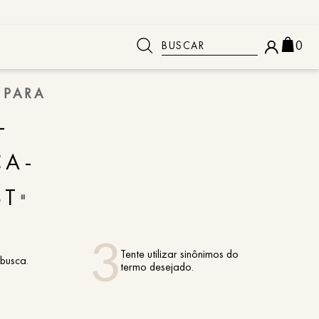
Buscar
0
 PARA
 BUSCADOS
-
CA-
ST
"
Tente utilizar sinônimos do
 busca.
termo desejado.
o