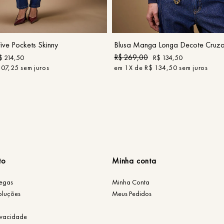
42
44
P
M
G
COMPRAR
COMPRAR
ive Pockets Skinny
Blusa Manga Longa Decote Cruz
R$
269
,
00
$
214
,
50
R$
134
,
50
107
,
25
sem juros
em
1
X de
R$
134
,
50
sem juros
to
Minha conta
regas
Minha Conta
oluções
Meus Pedidos
rivacidade