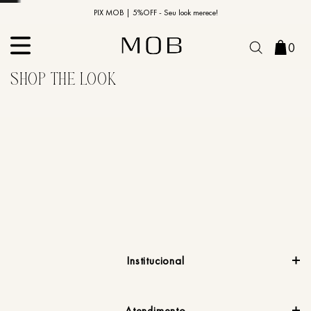
10% OFF na primeira compra | Cupom: BEMVINDO10*
PIX MOB | 5%OFF - Seu look merece!
0
Institucional
Atendimento