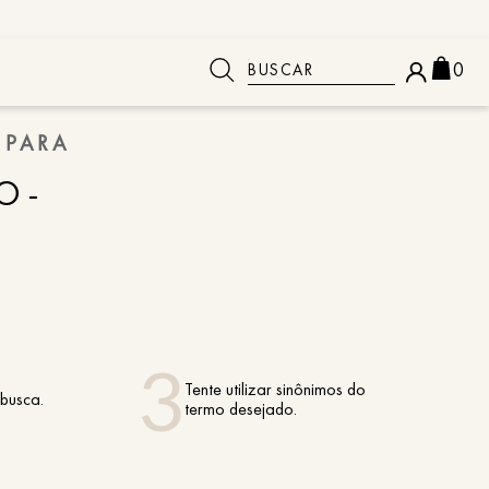
Buscar
0
 PARA
 BUSCADOS
O-
Tente utilizar sinônimos do
 busca.
termo desejado.
o