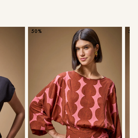
ans
50%
50