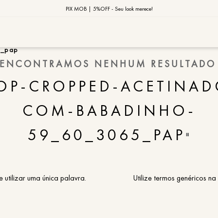
10% OFF na primeira compra | Cupom: BEMVINDO10*
PIX MOB | 5%OFF - Seu look merece!
MOB | Preview Índia
5_pap
ENCONTRAMOS NENHUM RESULTADO
TERMOS MAIS
OP-CROPPED-ACETINAD
1
º
vestido
2
º
saia
COM-BABADINHO-
3
º
calça
59_60_3065_PAP
"
4
º
blusa
5
º
jaqueta
6
º
camisa
e utilizar uma única palavra.
Utilize termos genéricos na
7
º
regata
8
º
macaca