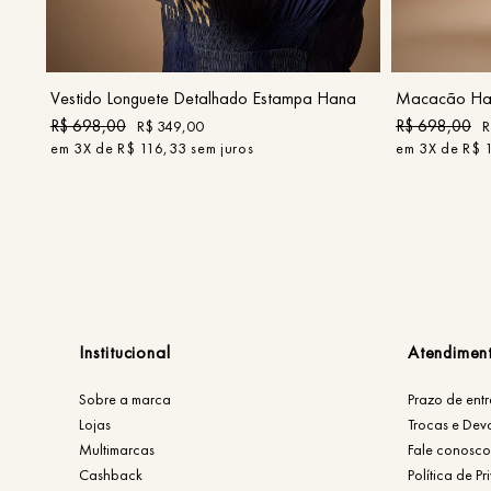
P
M
G
COMPRAR
Vestido Longuete Detalhado Estampa Hana
Macacão Hal
R$
698
,
00
R$
698
,
00
R$
349
,
00
R
em
3
X de
R$
116
,
33
sem juros
em
3
X de
R$
Institucional
Atendimen
Sobre a marca
Prazo de ent
Lojas
Trocas e Dev
Multimarcas
Fale conosco
Cashback
Política de P