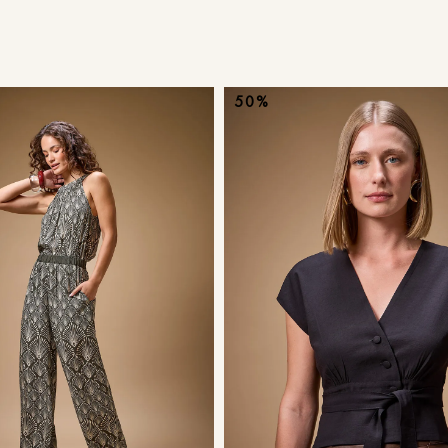
9
º
calça je
10
º
tule
50%