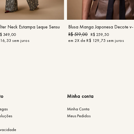
P
M
G
GG
G
COMPRAR
COMPRAR
ter Neck Estampa Leque Sensu
Blusa Manga Japonesa Decote v- 
R$
519
,
00
$
349
,
00
R$
259
,
50
116
,
33
sem juros
em
2
X de
R$
129
,
75
sem juros
to
Minha conta
regas
Minha Conta
oluções
Meus Pedidos
rivacidade