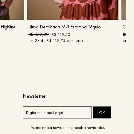
P
G
GG
COMPRAR
Highline
Blusa Detalhada M/l Estampa Tóquio
Calça
R$
479
,
00
R$
42
R$
239
,
50
em
2
X de
R$
119
,
75
sem juros
em
2
X
Newsletter
OK
Assine nossa newsletter e receba novidades