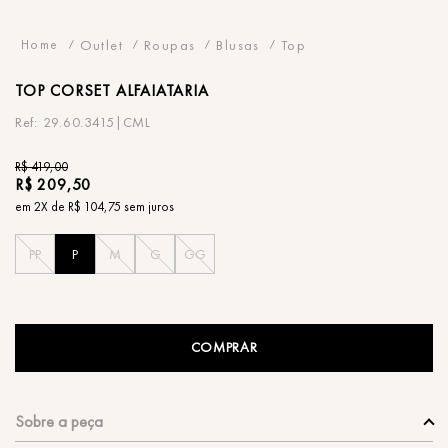
Outlet
Roupas
Blusas
Top
TOP
CORSET ALFAIATARIA
29.60.3415|CML
R$
419
,
00
R$
209
,
50
em
2
X de
R$
104
,
75
sem juros
PP
P
M
G
GG
COMPRAR