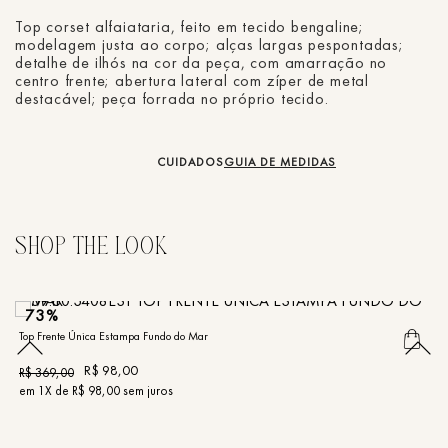
Top corset alfaiataria, feito em tecido bengaline;
modelagem justa ao corpo; alças largas pespontadas;
detalhe de ilhós na cor da peça, com amarração no
centro frente; abertura lateral com zíper de metal
destacável; peça forrada no próprio tecido.
CUIDADOS
GUIA DE MEDIDAS
73%
Top Frente Única Estampa Fundo do Mar
To
R$
98
,
00
R$
369
,
00
R
em
1
X de
R$
98
,
00
sem juros
e