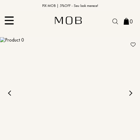
10% OFF na primeira compra | Cupom: BEMVINDO10*
PIX MOB | 5%OFF - Seu look merece!
0