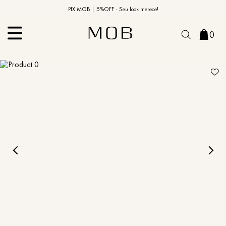
10% OFF na primeira compra | Cupom: BEMVINDO10*
PIX MOB | 5%OFF - Seu look merece!
0