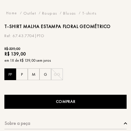
Outlet
Roupas
Blusas
T-shirts
T-SHIRT
MALHA ESTAMPA FLORAL GEOMÉTRICO
67.43.7704|PTO
R$
339
,
00
R$
139
,
00
em
1
X de
R$
139
,
00
sem juros
PP
P
M
G
GG
COMPRAR