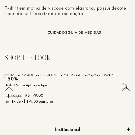
T-shirt em malha de viscose com elastano, possui decote
redondo, silk localizado e aplicação.
CUIDADOS
GUIA DE MEDIDAS
50%
T-shirt Malha Aplicação Tiger
T-
R$
179
,
00
R$
359
,
00
R
em
1
X de
R$
179
,
00
sem juros
e
Institucional