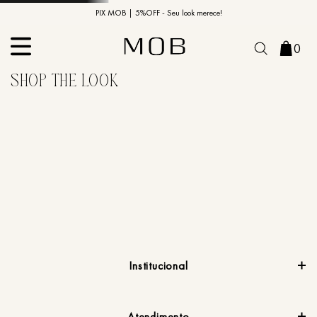
10% OFF na primeira compra | Cupom: BEMVINDO10*
PIX MOB | 5%OFF - Seu look merece!
0
Institucional
Atendimento