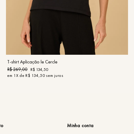
PP
P
M
G
GG
COMPRAR
T-shirt Aplicação le Cercle
R$
269
,
00
R$
134
,
50
em
1
X de
R$
134
,
50
sem juros
to
Minha conta