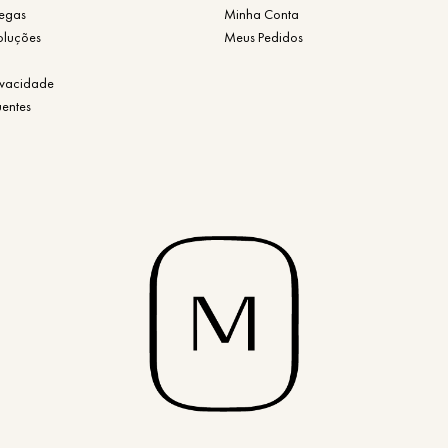
regas
Minha Conta
oluções
Meus Pedidos
rivacidade
uentes