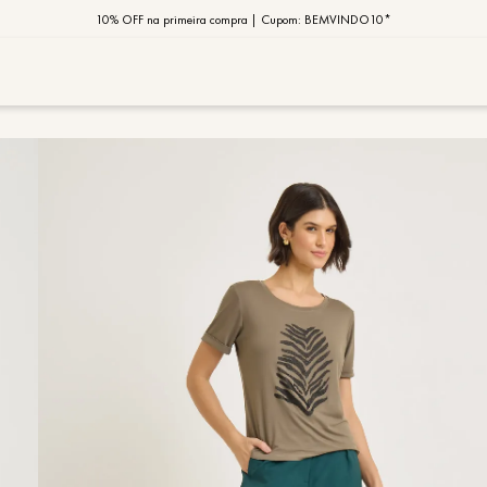
10% OFF na primeira compra | Cupom: BEMVINDO10*
PIX MOB | 5%OFF - Seu look merece!
MOB | Preview Índia
TERMOS MAIS
1
º
vestido
2
º
saia
3
º
calça
4
º
blusa
5
º
regata
6
º
camisa
7
º
jaqueta
8
º
macaca