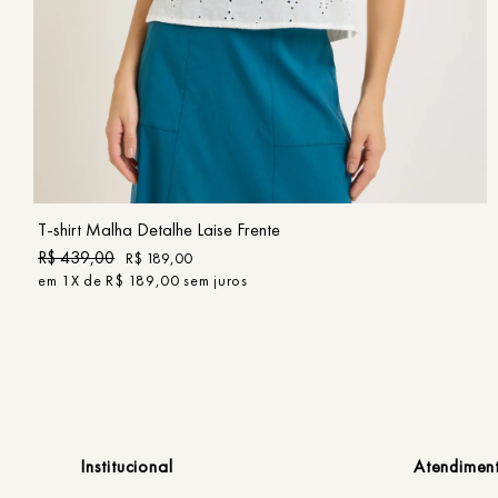
PP
P
M
G
GG
COMPRAR
T-shirt Malha Detalhe Laise Frente
R$
439
,
00
R$
189
,
00
em
1
X de
R$
189
,
00
sem juros
Institucional
Atendimen