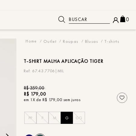
Buscar
0
 BUSCADOS
Outlet
Roupas
Blusas
T-shirts
T-SHIRT
MALHA APLICAÇÃO TIGER
67.43.7706|MIL
R$
359
,
00
R$
179
,
00
em
1
X de
R$
179
,
00
sem juros
PP
P
M
G
GG
o