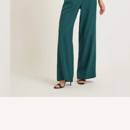
9
º
calça je
10
º
tule