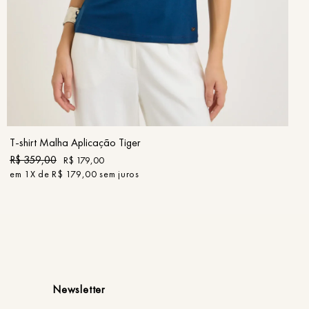
PP
P
M
G
GG
COMPRAR
T-shirt Malha Aplicação Tiger
R$
359
,
00
R$
179
,
00
em
1
X de
R$
179
,
00
sem juros
Newsletter