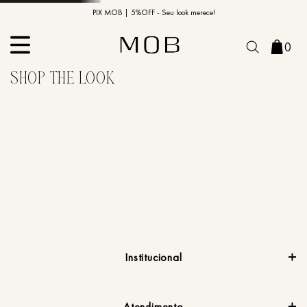
10% OFF na primeira compra | Cupom: BEMVINDO10*
PIX MOB | 5%OFF - Seu look merece!
0
Institucional
Atendimento