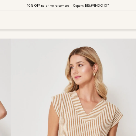
10% OFF na primeira compra | Cupom: BEMVINDO10*
PIX MOB | 5%OFF - Seu look merece!
MOB | Preview Índia
TERMOS MAIS
1
º
vestido
2
º
saia
3
º
calça
4
º
blusa
5
º
jaqueta
6
º
camisa
7
º
regata
8
º
macaca