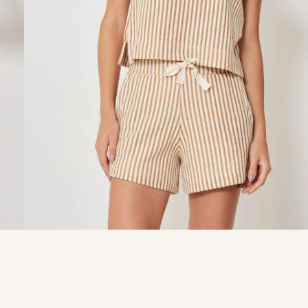
9
º
calça je
10
º
tule