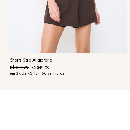
36
38
40
42
44
46
COMPRAR
Shorts Saia Alfaiataria
R$
519
,
00
R$
249
,
00
em
2
X de
R$
124
,
50
sem juros
Institucional
Atendimen