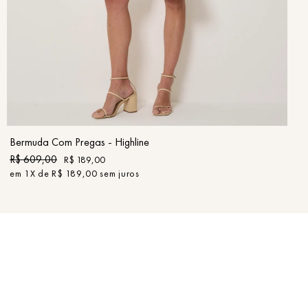
36
38
40
42
44
46
COMPRAR
Bermuda Com Pregas - Highline
R$
609
,
00
R$
189
,
00
em
1
X de
R$
189
,
00
sem juros
Newsletter