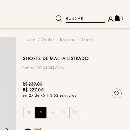
Buscar
0
 BUSCADOS
Outlet
Roupas
Shorts
SHORTS
DE MALHA LISTRADO
62.50.3404|CAM
R$
239
,
00
R$
227
,
05
em
2
X de
R$
113
,
52
sem juros
PP
P
M
G
GG
o