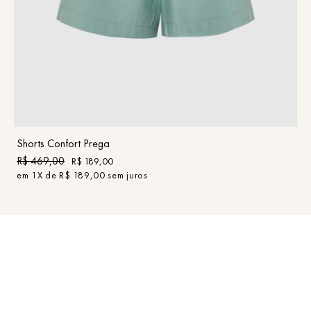
36
38
40
42
44
46
COMPRAR
Shorts Confort Prega
R$
469
,
00
R$
189
,
00
em
1
X de
R$
189
,
00
sem juros
to
Minha conta