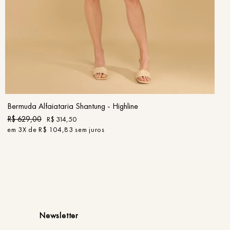
36
38
40
42
44
46
COMPRAR
Bermuda Alfaiataria Shantung - Highline
R$
629
,
00
R$
314
,
50
em
3
X de
R$
104
,
83
sem juros
Newsletter