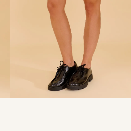
9
º
calça je
10
º
tule