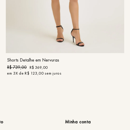
34
36
38
40
42
44
COMPRAR
Shorts Detalhe em Nervuras
R$
739
,
00
R$
369
,
00
em
3
X de
R$
123
,
00
sem juros
to
Minha conta