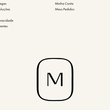
regas
Minha Conta
oluções
Meus Pedidos
rivacidade
uentes