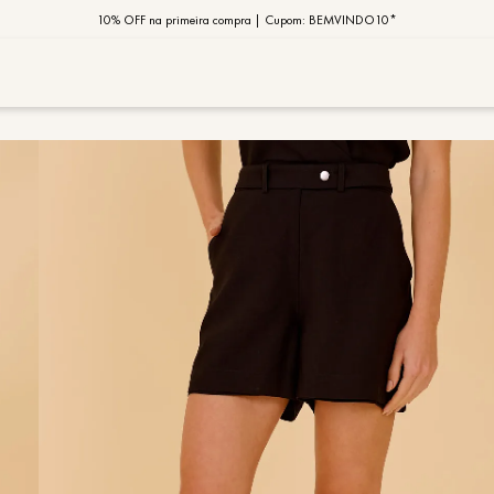
10% OFF na primeira compra | Cupom: BEMVINDO10*
PIX MOB | 5%OFF - Seu look merece!
MOB | Preview Índia
TERMOS MAIS
1
º
vestido
2
º
saia
3
º
calça
4
º
blusa
5
º
jaqueta
6
º
camisa
7
º
regata
8
º
macaca