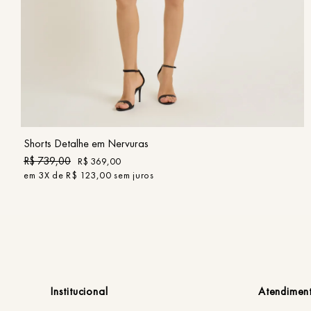
34
36
38
40
42
44
COMPRAR
Shorts Detalhe em Nervuras
R$
739
,
00
R$
369
,
00
em
3
X de
R$
123
,
00
sem juros
Institucional
Atendimen