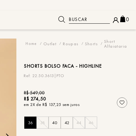
Buscar
0
 BUSCADOS
Short
Outlet
Roupas
Shorts
Alfaiataria
SHORTS
BOLSO FACA - HIGHLINE
22.50.3613|PTO
R$
549
,
00
R$
274
,
50
em
2
X de
R$
137
,
25
sem juros
36
38
40
42
44
46
o