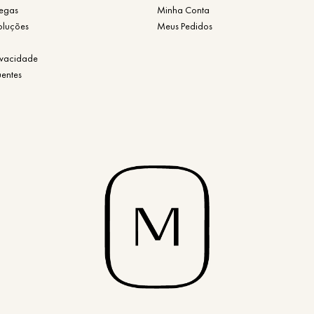
regas
Minha Conta
oluções
Meus Pedidos
rivacidade
uentes