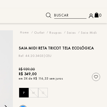
Buscar
0
 BUSCADOS
Outlet
Roupas
Saias
Saia Midi
SAIA
MIDI RETA TRICOT TELA ECOLÓGICA
44.20.3403|CEU
R$
939
,
00
R$
349
,
00
em
3
X de
R$
116
,
33
sem juros
P
M
G
o