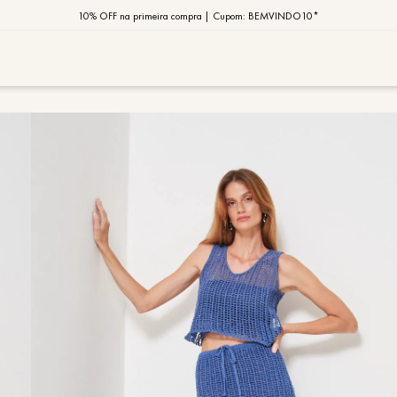
10% OFF na primeira compra | Cupom: BEMVINDO10*
PIX MOB | 5%OFF - Seu look merece!
MOB | Preview Índia
TERMOS MAIS
1
º
vestido
2
º
saia
3
º
calça
4
º
blusa
5
º
jaqueta
6
º
camisa
7
º
regata
8
º
macaca