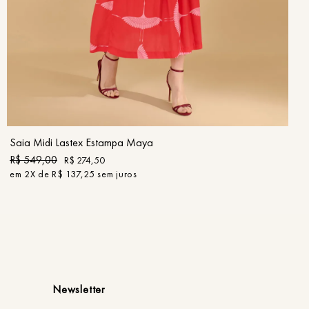
36
38
40
42
44
46
COMPRAR
Saia Midi Lastex Estampa Maya
R$
549
,
00
R$
274
,
50
em
2
X de
R$
137
,
25
sem juros
Newsletter