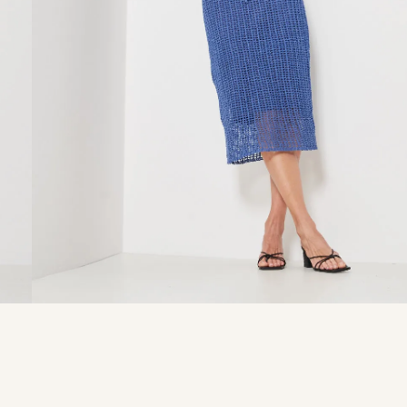
9
º
calça je
10
º
tule