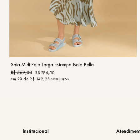
36
38
40
42
44
46
COMPRAR
Saia Midi Pala Larga Estampa Isola Bella
R$
569
,
00
R$
284
,
50
em
2
X de
R$
142
,
25
sem juros
Institucional
Atendimen