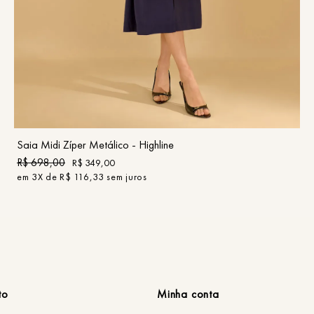
36
38
40
42
44
46
COMPRAR
Saia Midi Zíper Metálico - Highline
R$
698
,
00
R$
349
,
00
em
3
X de
R$
116
,
33
sem juros
to
Minha conta