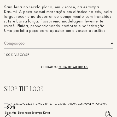
Saia feita no tecido plano, em viscose, na estampa
Kasumi. A peça possui marcação em elástico no cós, pala
larga, recorte no decorrer do comprimento com franzidos
sutis e barra larga. Possui uma modelagem levemente
evasê. Fluida, proporcionando conforto e sofisticação.
Uma perfeita peça para apostar em diversas ocasiões!
Composição
100% VISCOSE
CUIDADOS
GUIA DE MEDIDAS
50%
Saia Midi Detalhada Estampa Kawa
Sa