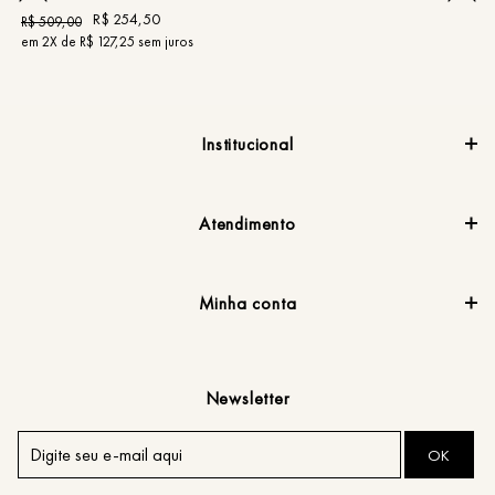
R$
254
,
50
R$
509
,
00
R
em
2
X de
R$
127
,
25
sem juros
e
Institucional
Atendimento
Minha conta
Newsletter
OK