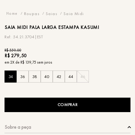
Roupas
Saias
Saia Midi
SAIA
MIDI PALA LARGA ESTAMPA KASUMI
54.21.3704|EST
R$
559
,
00
R$
279
,
50
em
2
X de
R$
139
,
75
sem juros
34
36
38
40
42
44
46
COMPRAR