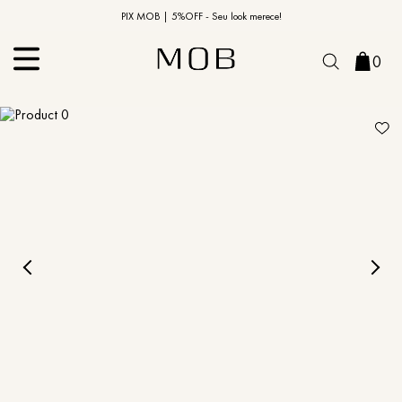
10% OFF na primeira compra | Cupom: BEMVINDO10*
PIX MOB | 5%OFF - Seu look merece!
0