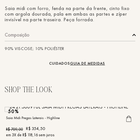
Saia midi com forro, fenda na parte da frente, cinto fixo
com argola dourada, pala em ambas as partes e zíper
invisível na parte traseira. Peça forrada.
Composição
90% VISCOSE; 10% POLIÉSTER
CUIDADOS
GUIA DE MEDIDAS
50%
Saia Midi Pregas Laterais - Highline
Sa
R$
354
,
50
R$
709
,
00
R
em
3
X de
R$
118
,
16
sem juros
e