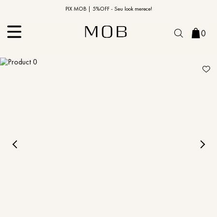
10% OFF na primeira compra | Cupom: BEMVINDO10*
PIX MOB | 5%OFF - Seu look merece!
0