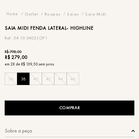
Outlet
Roupas
Saias
Saia Midi
SAIA
MIDI FENDA LATERAL- HIGHLINE
54.10.3402|OF1
R$
798
,
00
R$
279
,
00
em
2
X de
R$
139
,
50
sem juros
36
38
40
42
44
46
COMPRAR