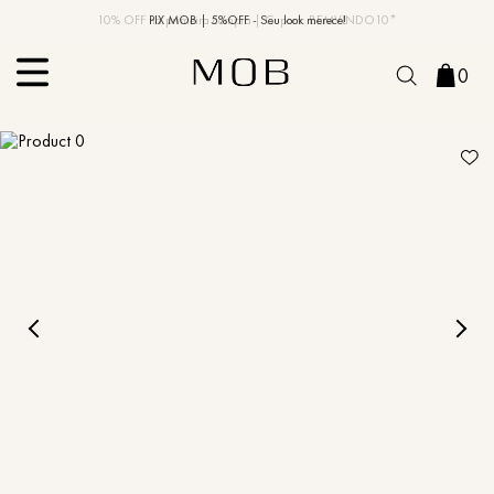
10% OFF na primeira compra | Cupom: BEMVINDO10*
PIX MOB | 5%OFF - Seu look merece!
0