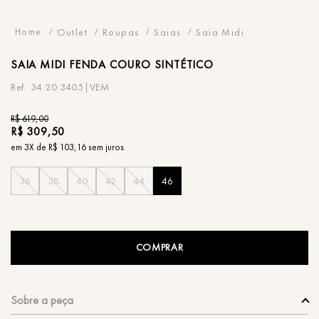
Outlet
Roupas
Saias
Saia Midi
SAIA
MIDI FENDA COURO SINTÉTICO
34.20.3405|VEM
R$
619
,
00
R$
309
,
50
em
3
X de
R$
103
,
16
sem juros
36
38
40
42
44
46
COMPRAR