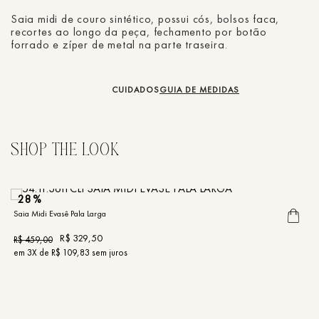
Saia midi de couro sintético, possui cós, bolsos faca,
recortes ao longo da peça, fechamento por botão
forrado e zíper de metal na parte traseira.
CUIDADOS
GUIA DE MEDIDAS
28%
Saia Midi Evasê Pala Larga
Sa
R$
329
,
50
R$
459
,
00
R
em
3
X de
R$
109
,
83
sem juros
e