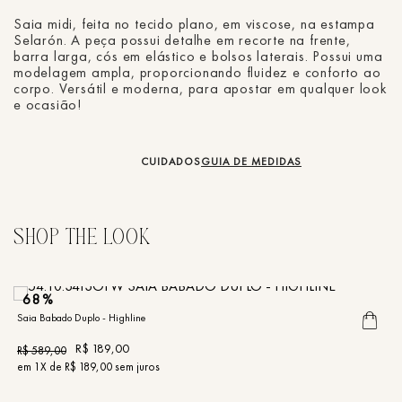
Saia midi, feita no tecido plano, em viscose, na estampa
Selarón. A peça possui detalhe em recorte na frente,
barra larga, cós em elástico e bolsos laterais. Possui uma
modelagem ampla, proporcionando fluidez e conforto ao
corpo. Versátil e moderna, para apostar em qualquer look
e ocasião!
CUIDADOS
GUIA DE MEDIDAS
68%
Saia Babado Duplo - Highline
Sa
R$
189
,
00
R$
589
,
00
R
em
1
X de
R$
189
,
00
sem juros
e