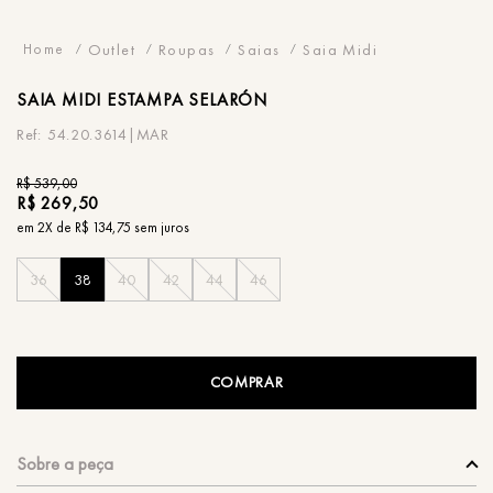
Outlet
Roupas
Saias
Saia Midi
SAIA
MIDI ESTAMPA SELARÓN
54.20.3614|MAR
R$
539
,
00
R$
269
,
50
em
2
X de
R$
134
,
75
sem juros
36
38
40
42
44
46
COMPRAR