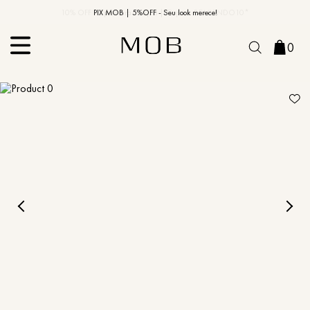
10% OFF na primeira compra | Cupom: BEMVINDO10*
PIX MOB | 5%OFF - Seu look merece!
0