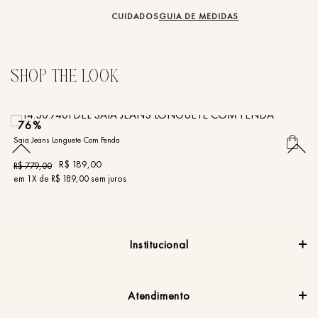
CUIDADOS
GUIA DE MEDIDAS
76%
Saia Jeans Longuete Com Fenda
Sa
R$
189
,
00
R$
779
,
00
R
em
1
X de
R$
189
,
00
sem juros
e
Institucional
Atendimento