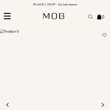
10% OFF na primeira compra | Cupom: BEMVINDO10*
PIX MOB | 5%OFF - Seu look merece!
0