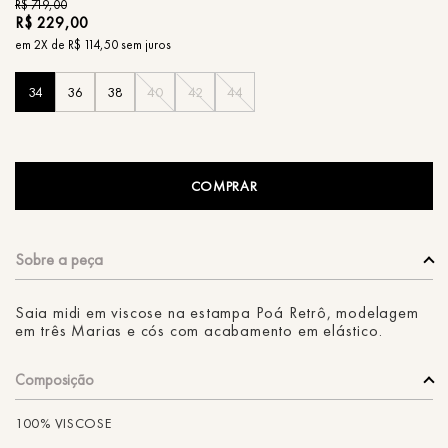
R$
719
,
00
R$
229
,
00
em
2
X de
R$
114
,
50
sem juros
34
36
38
40
42
44
COMPRAR
Saia midi em viscose na estampa Poá Retrô, modelagem
em três Marias e cós com acabamento em elástico.
Composição
100% VISCOSE