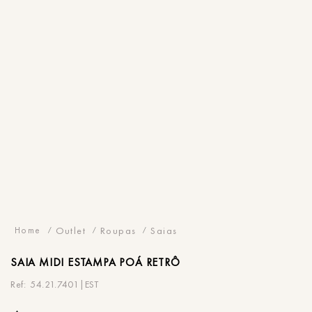
Outlet
Roupas
Saias
SAIA
MIDI ESTAMPA POÁ RETRÔ
54.21.7401|EST