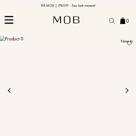
10% OFF na primeira compra | Cupom: BEMVINDO10*
PIX MOB | 5%OFF - Seu look merece!
0
New In