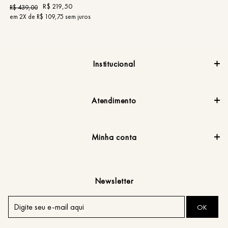
R$
219
,
50
R$
439
,
00
R
em
2
X de
R$
109
,
75
sem juros
e
Institucional
Atendimento
Minha conta
Newsletter
OK