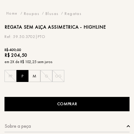
Roupas
Blusas
Regatas
REGATA
SEM ALÇA ASSIMETRICA - HIGHLINE
59.50.3702|PTO
R$
409
,
00
R$
204
,
50
em
2
X de
R$
102
,
25
sem juros
PP
P
M
G
GG
COMPRAR