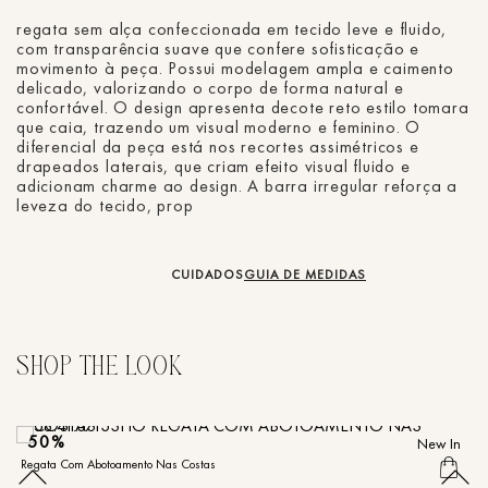
regata sem alça confeccionada em tecido leve e fluido,
com transparência suave que confere sofisticação e
movimento à peça. Possui modelagem ampla e caimento
delicado, valorizando o corpo de forma natural e
confortável. O design apresenta decote reto estilo tomara
que caia, trazendo um visual moderno e feminino. O
diferencial da peça está nos recortes assimétricos e
drapeados laterais, que criam efeito visual fluido e
adicionam charme ao design. A barra irregular reforça a
leveza do tecido, prop
CUIDADOS
GUIA DE MEDIDAS
50%
New In
Regata Com Abotoamento Nas Costas
Re