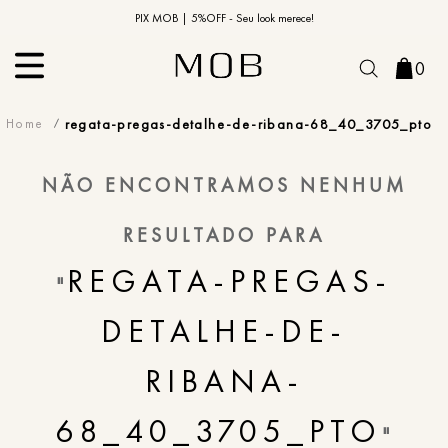
10% OFF na primeira compra | Cupom: BEMVINDO10*
PIX MOB | 5%OFF - Seu look merece!
0
regata-pregas-detalhe-de-ribana-68_40_3705_pto
NÃO ENCONTRAMOS NENHUM
RESULTADO PARA
REGATA-PREGAS-
"
DETALHE-DE-
RIBANA-
68_40_3705_PTO
"